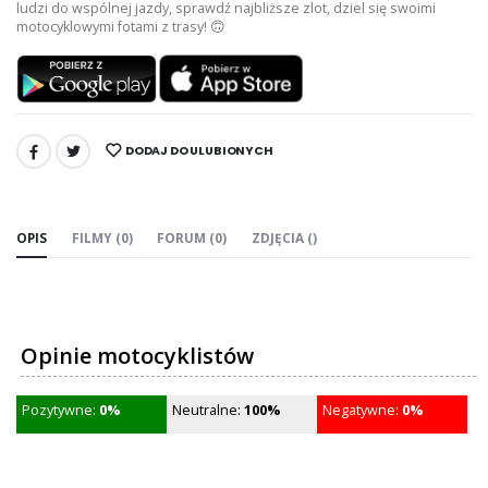
ludzi do wspólnej jazdy, sprawdź najbliższe zlot, dziel się swoimi
motocyklowymi fotami z trasy! 🙃
DODAJ DO ULUBIONYCH
UDOSTĘPNIJ:
OPIS
FILMY (0)
FORUM (0)
ZDJĘCIA ()
Opinie motocyklistów
Pozytywne:
0%
Neutralne:
100%
Negatywne:
0%