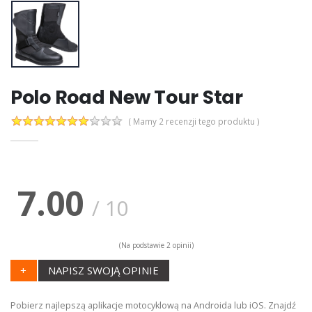
Polo Road New Tour Star
( Mamy 2 recenzji tego produktu )
7.00
/
10
(Na podstawie
2
opinii)
+
NAPISZ SWOJĄ OPINIE
Pobierz najlepszą aplikacje motocyklową na Androida lub iOS. Znajdź