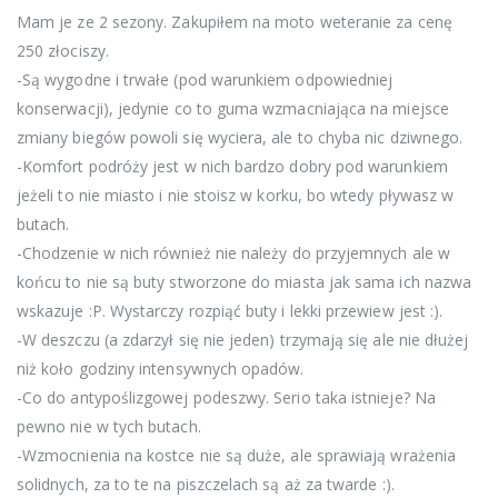
Mam je ze 2 sezony. Zakupiłem na moto weteranie za cenę
250 złociszy.
-Są wygodne i trwałe (pod warunkiem odpowiedniej
konserwacji), jedynie co to guma wzmacniająca na miejsce
zmiany biegów powoli się wyciera, ale to chyba nic dziwnego.
-Komfort podróży jest w nich bardzo dobry pod warunkiem
jeżeli to nie miasto i nie stoisz w korku, bo wtedy pływasz w
butach.
-Chodzenie w nich również nie należy do przyjemnych ale w
końcu to nie są buty stworzone do miasta jak sama ich nazwa
wskazuje :P. Wystarczy rozpiąć buty i lekki przewiew jest :).
-W deszczu (a zdarzył się nie jeden) trzymają się ale nie dłużej
niż koło godziny intensywnych opadów.
-Co do antypoślizgowej podeszwy. Serio taka istnieje? Na
pewno nie w tych butach.
-Wzmocnienia na kostce nie są duże, ale sprawiają wrażenia
solidnych, za to te na piszczelach są aż za twarde :).