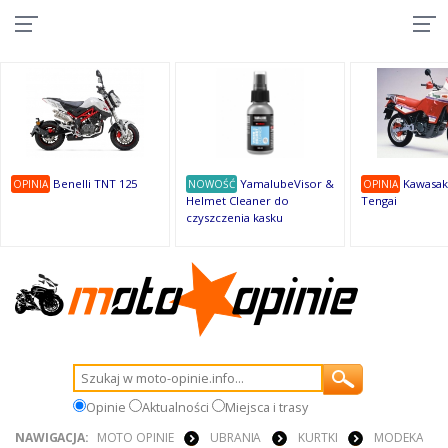
10
10
10
10
8
7
1
9
9
9
Benelli TNT 125
YamalubeVisor &
Kawasak
OPINIA
NOWOŚĆ
OPINIA
Helmet Cleaner do
Tengai
czyszczenia kasku
Opinie
Aktualności
Miejsca i trasy
NAWIGACJA:
MOTO OPINIE
UBRANIA
KURTKI
MODEKA