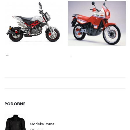
...
...
PODOBNE
Modeka Roma