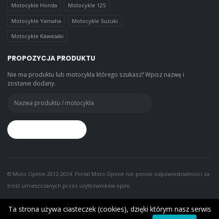
Motocykle Honda
Motocykle 125
Motocykle Yamaha
Motocykle Suzuki
Motocykle Kawasaki
PROPOZYCJA PRODUKTU
Nie ma produktu lub motocykla którego szukasz? Wpisz nazwę i
zostanie dodany.
© Moto Opinie 2012-2024. Portal Moto Opinie nie ponosi odpowiedzialności za
treść umieszczanych przez użytkowników opini.
Ta strona używa ciasteczek (cookies), dzięki którym nasz serwis