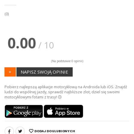
(0)
0.00
/ 10
(Na podstawie 0 opinii)
+
NAPISZ SWOJĄ OPINIE
Pobierz najlepszą aplikacje motocyklową na Androida lub iOS. Znajdź
ludzi do wspólnej jazdy, sprawdź najbliższe zlot, dziel się swoimi
motocyklowymi fotami z trasy! 🙃
DODAJ DO ULUBIONYCH
UDOSTĘPNIJ: