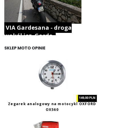
VIA Gardesana - droga
wokół jez. Garda.
SKLEP MOTO OPINIE
149,00 PLN
Zegarek analogowy na motocykl OXFORD
OX560