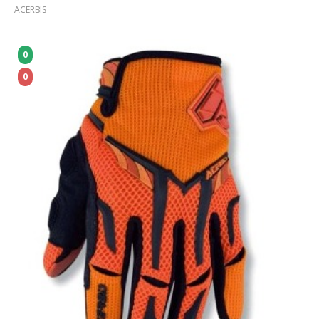
ACERBIS
0
0