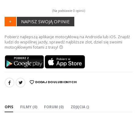
(Na podstawie 0 opinii)
+
NAPISZ SWOJĄ OPINIE
Pobierz najlepszą aplikacje motocyklową na Androida lub iOS. Znajdź
ludzi do wspólnej jazdy, sprawdź najbliższe zlot, dziel się swoimi
motocyklowymi fotami z trasy! 🙃
DODAJ DO ULUBIONYCH
UDOSTĘPNIJ:
OPIS
FILMY (0)
FORUM (0)
ZDJĘCIA ()