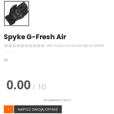
Spyke G-Fresh Air
(Nie ma jeszcze recenzji tego produktu)
(0)
0.00
/ 10
(Na podstawie 0 opinii)
+
NAPISZ SWOJĄ OPINIE