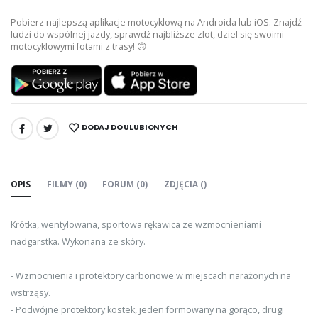
Pobierz najlepszą aplikacje motocyklową na Androida lub iOS. Znajdź
ludzi do wspólnej jazdy, sprawdź najbliższe zlot, dziel się swoimi
motocyklowymi fotami z trasy! 🙃
DODAJ DO ULUBIONYCH
UDOSTĘPNIJ:
OPIS
FILMY (0)
FORUM (0)
ZDJĘCIA ()
Krótka, wentylowana, sportowa rękawica ze wzmocnieniami
nadgarstka. Wykonana ze skóry.
- Wzmocnienia i protektory carbonowe w miejscach narażonych na
wstrząsy.
- Podwójne protektory kostek, jeden formowany na gorąco, drugi