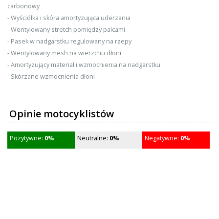
carbonowy
- Wyściółka i skóra amortyzująca uderzania
- Wentylowany stretch pomiędzy palcami
- Pasek w nadgarstku regulowany na rzepy
- Wentylowany mesh na wierzchu dłoni
- Amortyzujący materiał i wzmocnienia na nadgarstku
- Skórzane wzmocnienia dłoni
Opinie motocyklistów
Pozytywne:
0%
Neutralne:
0%
Negatywne:
0%