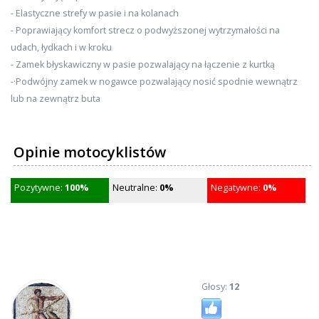
- Elastyczne strefy w pasie i na kolanach
- Poprawiający komfort strecz o podwyższonej wytrzymałości na
udach, łydkach i w kroku
- Zamek błyskawiczny w pasie pozwalający na łączenie z kurtką
-·Podwójny zamek w nogawce pozwalający nosić spodnie wewnątrz
lub na zewnątrz buta
Opinie motocyklistów
Pozytywne:
100%
Neutralne:
0%
Negatywne:
0%
Głosy:
12