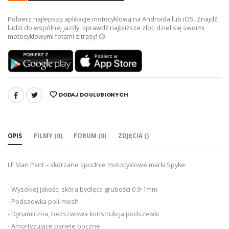
Pobierz najlepszą aplikacje motocyklową na Androida lub iOS. Znajdź
ludzi do wspólnej jazdy, sprawdź najbliższe zlot, dziel się swoimi
motocyklowymi fotami z trasy! 🙃
DODAJ DO ULUBIONYCH
UDOSTĘPNIJ:
OPIS
FILMY (0)
FORUM (0)
ZDJĘCIA ()
LF Man Pant – skórzane spodnie motocyklowe marki Spyke.
- Wysokiej jakości skóra bydlęca grubości 0.9-1mm
- Podszewka poli-mesh
- Dynamiczna, bezszwowa konstrukcja podszewki
- Amortyzujące panele boczne