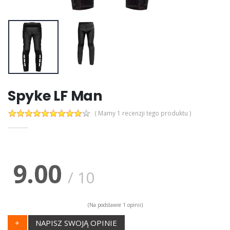
Spyke LF Man
( Mamy 1 recenzji tego produktu )
9.00
/
10
(Na podstawie
1
opinii)
+
NAPISZ SWOJĄ OPINIE