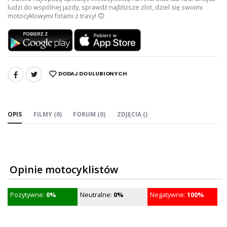
ludzi do wspólnej jazdy, sprawdź najbliższe zlot, dziel się swoimi
motocyklowymi fotami z trasy! 🙃
DODAJ DO ULUBIONYCH
UDOSTĘPNIJ:
OPIS
FILMY (0)
FORUM (0)
ZDJĘCIA ()
Opinie motocyklistów
Pozytywne:
0%
Neutralne:
0%
Negatywne:
100%