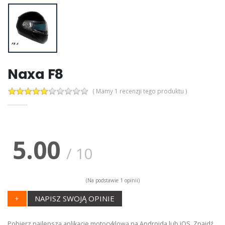
Naxa F8
( Mamy 1 recenzji tego produktu )
5.00
/
10
(Na podstawie
1
opinii)
+
NAPISZ SWOJĄ OPINIE
Pobierz najlepszą aplikacje motocyklową na Androida lub iOS. Znajdź