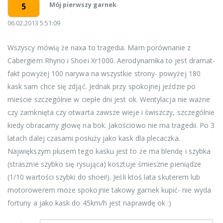
Mój pierwszy garnek
5
06.02.2013 5:51:09
Wszyscy mówią że naxa to tragedia. Mam porównanie z
Cabergiem Rhyno i Shoei Xr1000. Aerodynamika to jest dramat-
fakt powyżej 100 narywa na wszystkie strony- powyżej 180
kask sam chce się zdjąć. Jednak przy spokojnej jeździe po
mieście szczególnie w ciepłe dni jest ok. Wentylacja nie ważne
czy zamknięta czy otwarta zawsze wieje i świszczy, szczególnie
kiedy obracamy głowę na bok. Jakościowo nie ma tragedii. Po 3
latach dalej czasami posłuży jako kask dla plecaczka.
Największym plusem tego kasku jest to że ma blendę i szybka
(strasznie szybko się rysująca) kosztuje śmieszne pieniądze
(1/10 wartości szybki do shoei!). Jeśli ktoś lata skuterem lub
motorowerem może spokojnie takowy garnek kupić- nie wyda
fortuny a jako kask do 45km/h jest naprawdę ok :)