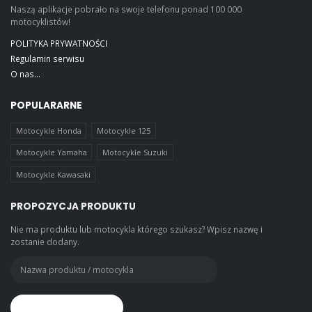
Naszą aplikacje pobrało na swoje telefonu ponad 100 000
motocyklistów!
POLITYKA PRYWATNOŚCI
Regulamin serwisu
O nas...
POPULARARNE
Motocykle Honda
Motocykle 125
Motocykle Yamaha
Motocykle Suzuki
Motocykle Kawasaki
PROPOZYCJA PRODUKTU
Nie ma produktu lub motocykla którego szukasz? Wpisz nazwę i
zostanie dodany.