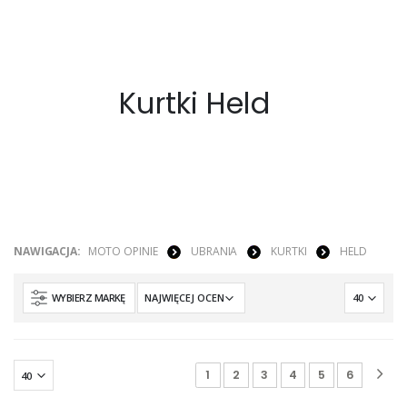
Kurtki Held
NAWIGACJA:
MOTO OPINIE
UBRANIA
KURTKI
HELD
WYBIERZ MARKĘ
1
2
3
4
5
6