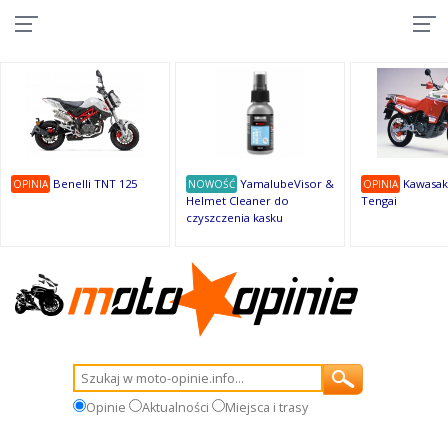
10
10
10
10
8
7
1
9
9
9
Benelli TNT 125
YamalubeVisor &
Kawasak
OPINIA
NOWOŚĆ
OPINIA
Helmet Cleaner do
Tengai
czyszczenia kasku
Opinie
Aktualności
Miejsca i trasy