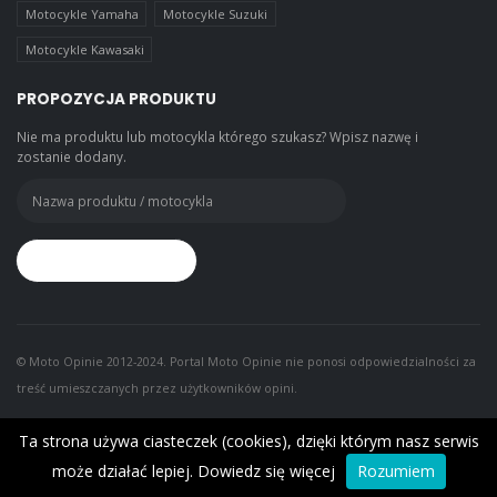
Motocykle Yamaha
Motocykle Suzuki
Motocykle Kawasaki
PROPOZYCJA PRODUKTU
Nie ma produktu lub motocykla którego szukasz? Wpisz nazwę i
zostanie dodany.
© Moto Opinie 2012-2024. Portal Moto Opinie nie ponosi odpowiedzialności za
treść umieszczanych przez użytkowników opini.
Ta strona używa ciasteczek (cookies), dzięki którym nasz serwis
może działać lepiej.
Dowiedz się więcej
Rozumiem