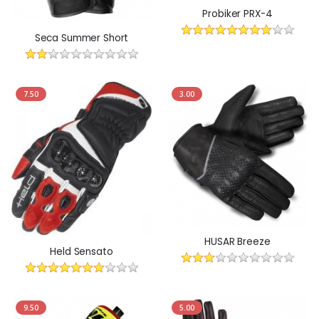
Probiker PRX-4
Seca Summer Short
7.50
3.00
HUSAR Breeze
Held Sensato
9.50
5.00