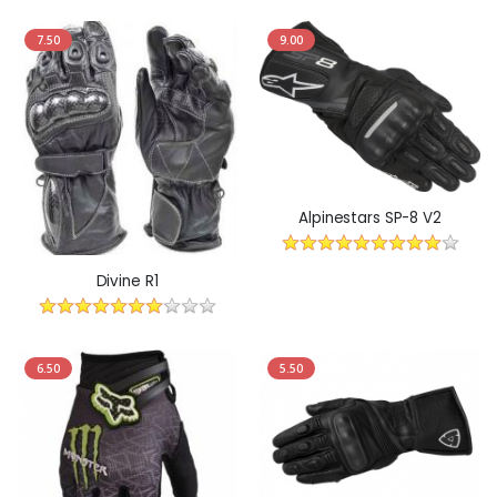
7.50
9.00
Alpinestars SP-8 V2
Divine R1
6.50
5.50