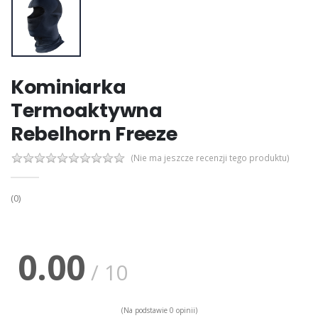
Kominiarka
Termoaktywna
Rebelhorn Freeze
(Nie ma jeszcze recenzji tego produktu)
(0)
0.00
/ 10
(Na podstawie 0 opinii)