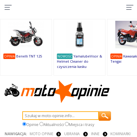
10
10
10
10
8
7
1
9
9
9
Benelli TNT 125
YamalubeVisor &
Kawasak
OPINIA
NOWOŚĆ
OPINIA
Helmet Cleaner do
Tengai
czyszczenia kasku
Opinie
Aktualności
Miejsca i trasy
NAWIGACJA:
MOTO OPINIE
UBRANIA
INNE
KOMINIARKI