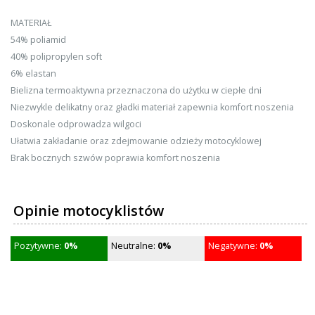
MATERIAŁ
54% poliamid
40% polipropylen soft
6% elastan
Bielizna termoaktywna przeznaczona do użytku w ciepłe dni
Niezwykle delikatny oraz gładki materiał zapewnia komfort noszenia
Doskonale odprowadza wilgoci
Ułatwia zakładanie oraz zdejmowanie odzieży motocyklowej
Brak bocznych szwów poprawia komfort noszenia
Opinie motocyklistów
Pozytywne:
0%
Neutralne:
0%
Negatywne:
0%