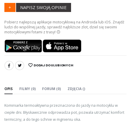
+
NAPISZ SWOJĄ OPINIE
Pobierz najlepszą aplikacje motocyklową na Androida lub iOS. Znajdź
ludzi do wspólnej jazdy, sprawdź najbliższe zlot, dziel się swoimi
motocyklowymi fotami z trasy! 🙃
DODAJ DO ULUBIONYCH
UDOSTĘPNIJ:
OPIS
FILMY (0)
FORUM (0)
ZDJĘCIA ()
Kominiarka termoaktywna przeznaczona do jazdy na motocyklu w
ciepłe dni. Błyskawicznie odprowadza pot, pozwala utrzymać komfort
termiczny, a do tego schnie w mgnieniu oka.