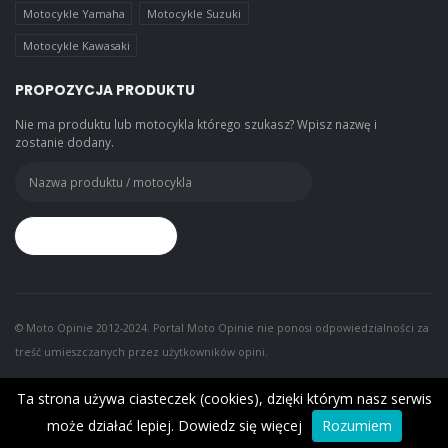
Motocykle Yamaha
Motocykle Suzuki
Motocykle Kawasaki
PROPOZYCJA PRODUKTU
Nie ma produktu lub motocykla którego szukasz? Wpisz nazwę i
zostanie dodany.
© Moto Opinie 2012-2024. Portal Moto Opinie nie ponosi odpowiedzialności za
treść umieszczanych przez użytkowników opini.
Ta strona używa ciasteczek (cookies), dzięki którym nasz serwis
może działać lepiej.
Dowiedz się więcej
Rozumiem