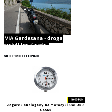
VIA Gardesana - droga
wokół jez. Garda.
SKLEP MOTO OPINIE
149,00 PLN
Zegarek analogowy na motocykl OXFORD
OX560