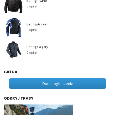
Bering Tivano
0 opini
Bering Airskin
0 opini
Bering Calgary
0 opini
GIEŁDA
Dodaj ogłoszenie
ODKRYJ TRASY