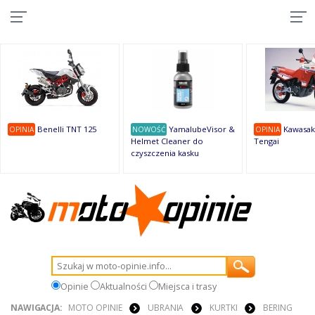
10
10
10
10
8
7
1
9
9
9
Benelli TNT 125
YamalubeVisor &
Kawasak
OPINIA
NOWOŚĆ
OPINIA
Helmet Cleaner do
Tengai
czyszczenia kasku
Opinie
Aktualności
Miejsca i trasy
NAWIGACJA:
MOTO OPINIE
UBRANIA
KURTKI
BERING