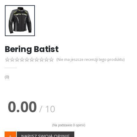
Bering Batist
(Nie ma jeszcze recenzji tego produktu)
(0)
0.00
/ 10
(Na podstawie 0 opinii)
+
NAPISZ SWOJĄ OPINIE