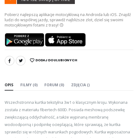
Pobierz najlepszą aplikacje motocyklową na Androida lub iOS. Znajdź
ludzi do wspólnej jazdy, sprawdź najbliższe zlot, dziel się swoimi
motocyklowymi fotami z trasy! 🙃
DODAJ DO ULUBIONYCH
UDOSTĘPNIJ:
OPIS
FILMY (0)
FORUM (0)
ZDJĘCIA ()
Wszechstronna kurtka tekstylna 3w1 o klasycznym kroju. Wykonana
została z materiału fibertech 600D. Posiada meshową podszewkę
zwiększającą oddychalność, a także wypinaną membranę
wodoodporną i podpinkę ocieplającą, które sprawiają, że kurtka
sprawdzi się w różnych warunkach pogodowych. Kurtka wyposażona