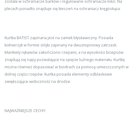
została w ochraniacze barków i regulowane ochraniacze łokci. Na
plecach ponadto znajduje się kieszeń na ochraniacz kręgosłupa.
Kurtka BATIST zapinana jest na zamek błyskawiczny. Posiada
kołnierzyk w formie stójki zapinany na dwustopniowy zatrzask.
Mankiety rękawów zakończono rzepami, a na wysokości bicepsów
znajdują się napy pozwalające na spięcie luźnego materiału. Kurtkę
można również dopasować w biodrach za pomocą umieszczonych w
dolnej części rzepów. Kurtka posiada elementy odblaskowe
zwiększające widoczność na drodze.
NAJWAŻNIEJSZE CECHY: