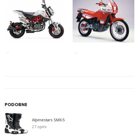
...
...
PODOBNE
Alpinestars SMX-5
27 opini