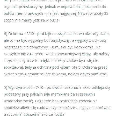
tego nie przeskoczymy. Jednak w odpowiedniej skarpecie do
butów membranowych - nie jest najgorzej. Nawet w upały 35
stopni nie mamy jeziora w bucie.
4) Ochrona - 5/10 - pod kątem bezpieczeństwa niestety słabo,
ale to ma być wygodny but turystyczny, a wygody z ochroną
nogi raczej nie połączymy. Tu musiał być kompromis. Na
szczęście nie zaliczyłem w nim poważniejszej gleby, ale należy
liczyć się z tym że to miękki but więc cudów bym się nie
spodziewał. Jedyna ochrona pod kątem otarć. Ochrona przed
skręceniem/złamaniem jest znikoma, należy o tym pamiętać.
5) Wytrzymałość - 7/10 - po dwóch sezonach lekko odkleja się
podeszwy przy palcach (ale membrana dalej zapewnia
wodoodporność). Poza tym bez zastrzeżeń chociaż nie
spodziewałbym się cudów przy ekoskórze ... nigdy nie dorówna
tradycyjnej porządnej skórze licowej.