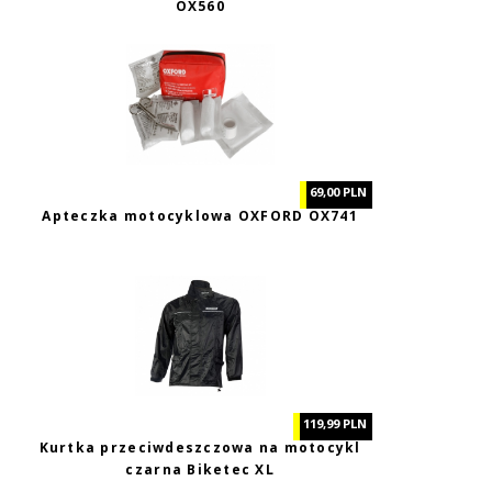
OX560
69,00 PLN
Apteczka motocyklowa OXFORD OX741
119,99 PLN
Kurtka przeciwdeszczowa na motocykl
czarna Biketec XL