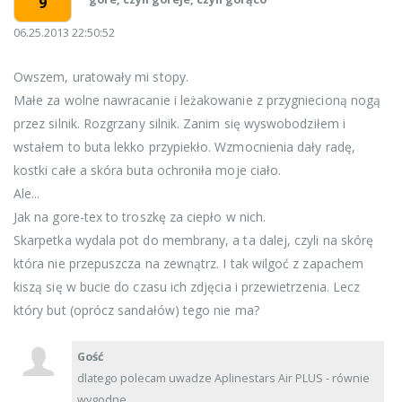
9
06.25.2013 22:50:52
Owszem, uratowały mi stopy.
Małe za wolne nawracanie i leżakowanie z przygniecioną nogą
przez silnik. Rozgrzany silnik. Zanim się wyswobodziłem i
wstałem to buta lekko przypiekło. Wzmocnienia dały radę,
kostki całe a skóra buta ochroniła moje ciało.
Ale...
Jak na gore-tex to troszkę za ciepło w nich.
Skarpetka wydala pot do membrany, a ta dalej, czyli na skórę
która nie przepuszcza na zewnątrz. I tak wilgoć z zapachem
kiszą się w bucie do czasu ich zdjęcia i przewietrzenia. Lecz
który but (oprócz sandałów) tego nie ma?
Gość
dlatego polecam uwadze Aplinestars Air PLUS - równie
wygodne