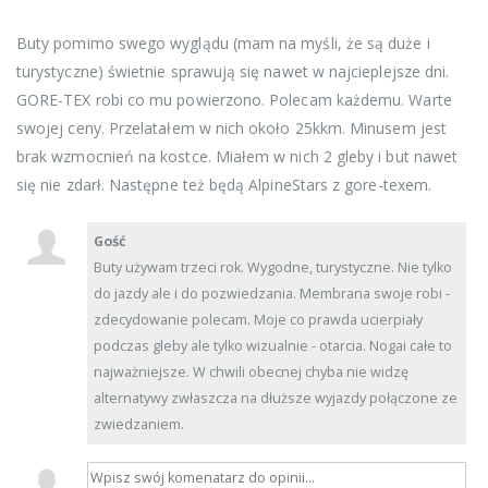
Buty pomimo swego wyglądu (mam na myśli, że są duże i
turystyczne) świetnie sprawują się nawet w najcieplejsze dni.
GORE-TEX robi co mu powierzono. Polecam każdemu. Warte
swojej ceny. Przelatałem w nich około 25kkm. Minusem jest
brak wzmocnień na kostce. Miałem w nich 2 gleby i but nawet
się nie zdarł. Następne też będą AlpineStars z gore-texem.
Gość
Buty używam trzeci rok. Wygodne, turystyczne. Nie tylko
do jazdy ale i do pozwiedzania. Membrana swoje robi -
zdecydowanie polecam. Moje co prawda ucierpiały
podczas gleby ale tylko wizualnie - otarcia. Nogai całe to
najważniejsze. W chwili obecnej chyba nie widzę
alternatywy zwłaszcza na dłuższe wyjazdy połączone ze
zwiedzaniem.