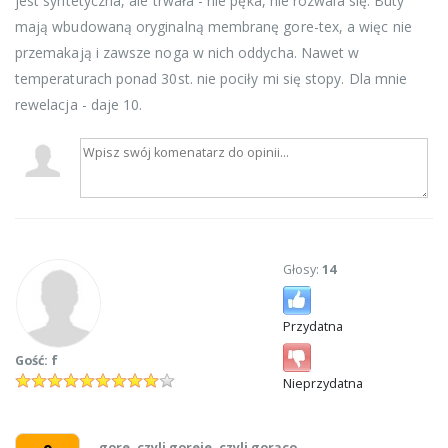
jest syntetyczna, ale trwała - nie pęka, nie rozwala się. Buty
mają wbudowaną oryginalną membranę gore-tex, a więc nie
przemakają i zawsze noga w nich oddycha. Nawet w
temperaturach ponad 30st. nie pociły mi się stopy. Dla mnie
rewelacja - daje 10.
Głosy:
14
Przydatna
Gość: f
Nieprzydatna
gore, czyli goreje, czyli gorąco