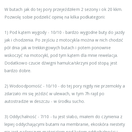
W butach jak do tej pory przejeździłem 2 sezony i ok 20 kkm.
Pozwolę sobie podzielić opinię na kilka podkategorii:
1) Pod kątem wygody - 10/10 - bardzo wygodne buty do jazdy
jak i chodzenia. Po zejściu z motocykla można w nich chodzić
pół dnia jak w trekkingowych butach i potem ponownie
wskoczyć na motocykl, pod tym kątem dla mnie rewelacja.
Dodatkowo czucie dźwigni hamulca/skrzyni pod stopą jest
bardzo dobre.
2) Wodoodporność - 10/10 - do tej pory nigdy nie przemokły a
zdarzało mi się jeździć w ulewach, w tym 7h rajd po
autostradzie w deszczu - w środku sucho.
3) Oddychalność - 7/10 - tu jest słabo, miałem do czynienia z
lepiej oddychającymi butami na membranie, ekoskóra niestety
nie jest najlepszym materiałem pod kątem oddychalności i