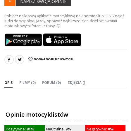
+
NAPISZ SWOJĄ OPINIE
Pobierz najlepszą aplikacje motocyklową na Androida lub iOS. Znajdź
ludzi do wspólnej jazdy, sprawdź najbliższe zlot, dziel się swoimi
motocyklowymi fotami z trasy! 🙃
DODAJ DO ULUBIONYCH
UDOSTĘPNIJ:
OPIS
FILMY (0)
FORUM (0)
ZDJĘCIA ()
Opinie motocyklistów
Pozytywne:
91%
Neutralne:
9%
Negatywne:
0%