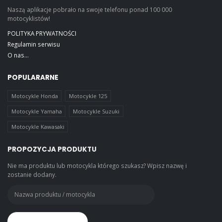
Naszą aplikacje pobrało na swoje telefonu ponad 100 000
motocyklistów!
POLITYKA PRYWATNOŚCI
Regulamin serwisu
O nas...
POPULARARNE
Motocykle Honda
Motocykle 125
Motocykle Yamaha
Motocykle Suzuki
Motocykle Kawasaki
PROPOZYCJA PRODUKTU
Nie ma produktu lub motocykla którego szukasz? Wpisz nazwę i
zostanie dodany.