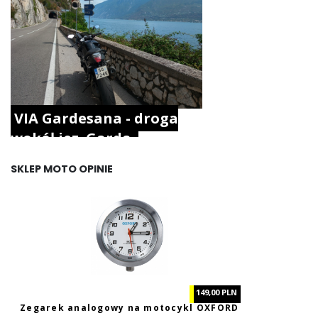
VIA Gardesana - droga
wokół jez. Garda.
SKLEP MOTO OPINIE
149,00 PLN
Zegarek analogowy na motocykl OXFORD