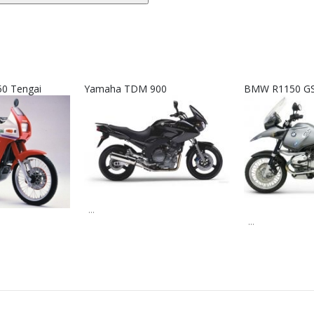
50 Tengai
Yamaha TDM 900
BMW R1150 GS
...
...