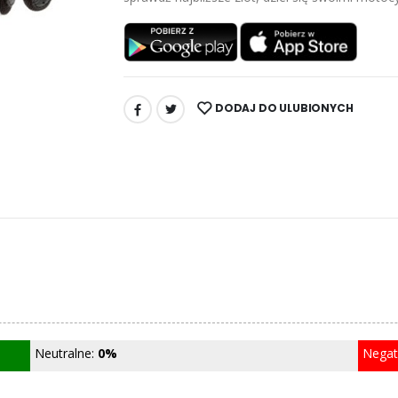
DODAJ DO ULUBIONYCH
UDOSTĘPNIJ:
Neutralne:
0%
Nega