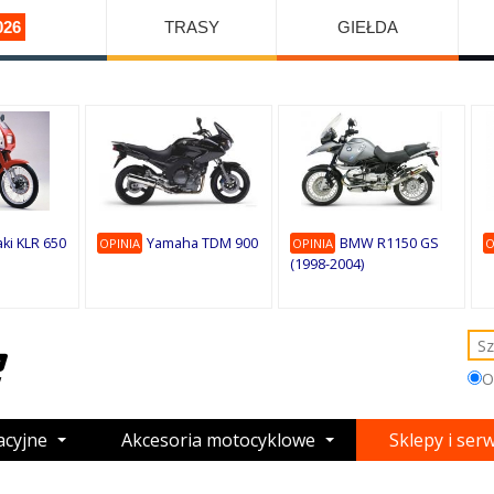
026
TRASY
GIEŁDA
ki KLR 650
Yamaha TDM 900
BMW R1150 GS
OPINIA
OPINIA
O
(1998-2004)
O
acyjne
Akcesoria motocyklowe
Sklepy i ser