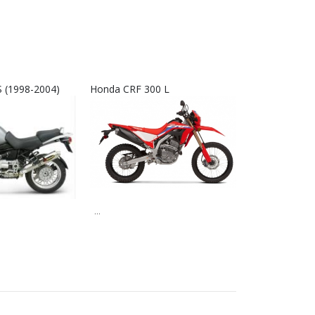
 (1998-2004)
Honda CRF 300 L
Interkom RX9
...
...