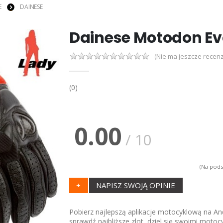
E
DAINESE
Dainese Motodon Ev
(Nie ma jeszcze recenz
(0)
0.00
/ 10
(Na pods
+
NAPISZ SWOJĄ OPINIE
Pobierz najlepszą aplikacje motocyklową na And
sprawdź najbliższe zlot, dziel się swoimi motoc