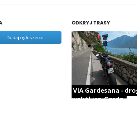
A
ODKRYJ TRASY
Dodaj ogłoszenie
VIA Gardesana - dro
wokół jez. Garda.