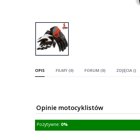
OPIS
FILMY (0)
FORUM (0)
ZDJĘCIA ()
Opinie motocyklistów
Pozytywne:
0%