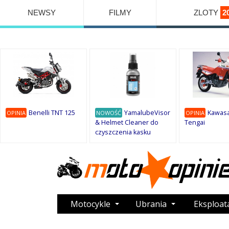
NEWSY
FILMY
ZLOTY
2
Benelli TNT 125
YamalubeVisor
Kawasa
OPINIA
NOWOŚĆ
OPINIA
& Helmet Cleaner do
Tengai
czyszczenia kasku
Motocykle
Ubrania
Eksploat