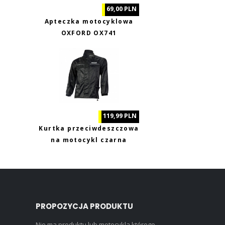
69,00 PLN
Apteczka motocyklowa
OXFORD OX741
119,99 PLN
Kurtka przeciwdeszczowa
na motocykl czarna
Biketec XL
PROPOZYCJA PRODUKTU
Nie ma produktu lub motocykla którego