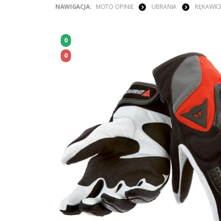
NAWIGACJA:
MOTO OPINIE
UBRANIA
RĘKAWIC
0
0