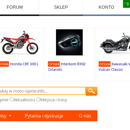
10
10
10
10
8
7
1
9
9
9
FORUM
SKLEP
KONTO
Honda CRF 300 L
Interkom RX92
Kawasaki 
PINIA
OPINIA
OPINIA
Orlando
Vulcan Classic
pinie
Aktualności
Miejsca i trasy
wisy
Pytania i dyskusje
O nas