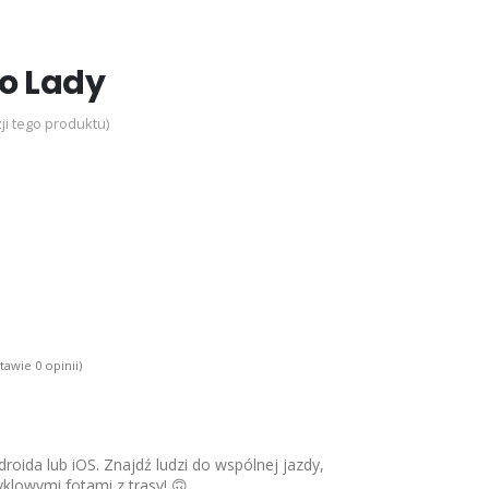
o Lady
ji tego produktu)
tawie 0 opinii)
roida lub iOS. Znajdź ludzi do wspólnej jazdy,
yklowymi fotami z trasy! 🙃