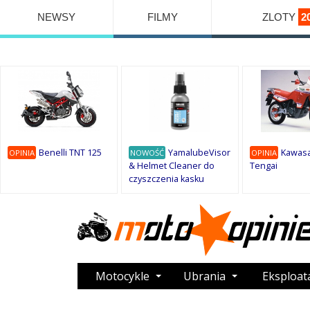
NEWSY
FILMY
ZLOTY
2
Benelli TNT 125
YamalubeVisor
Kawasa
OPINIA
NOWOŚĆ
OPINIA
& Helmet Cleaner do
Tengai
czyszczenia kasku
Motocykle
Ubrania
Eksploat