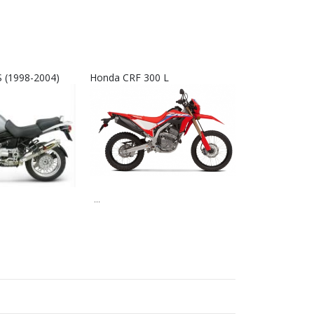
 (1998-2004)
Honda CRF 300 L
Interkom RX9
...
...