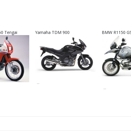
50 Tengai
Yamaha TDM 900
BMW R1150 GS
...
...