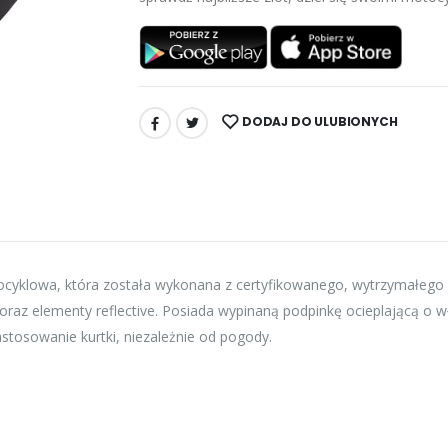
DODAJ DO ULUBIONYCH
UDOSTĘPNIJ:
cyklowa, która została wykonana z certyfikowanego, wytrzymałego p
 oraz elementy reflective. Posiada wypinaną podpinkę ocieplającą o 
tosowanie kurtki, niezależnie od pogody.