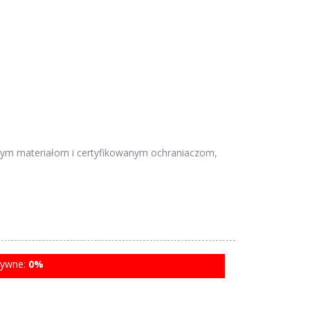
ałym materiałom i certyfikowanym ochraniaczom,
tywne:
0%