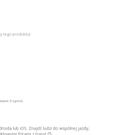
ji tego produktu)
tawie 0 opinii)
roida lub iOS. Znajdź ludzi do wspólnej jazdy,
yklowymi fotami z trasy! 🙃