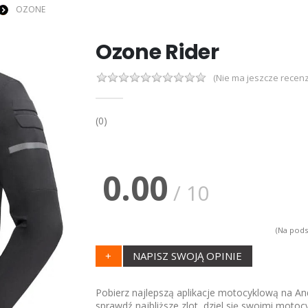
OZONE
Ozone Rider
(Nie ma jeszcze recenz
(0)
0.00
/ 10
(Na pods
+
NAPISZ SWOJĄ OPINIE
Pobierz najlepszą aplikacje motocyklową na And
sprawdź najbliższe zlot, dziel się swoimi motoc