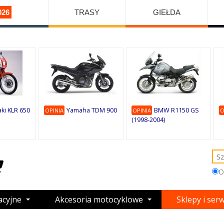
026
TRASY
GIEŁDA
ki KLR 650
Yamaha TDM 900
BMW R1150 GS
OPINIA
OPINIA
O
(1998-2004)
O
acyjne
Akcesoria motocyklowe
Sklepy i ser