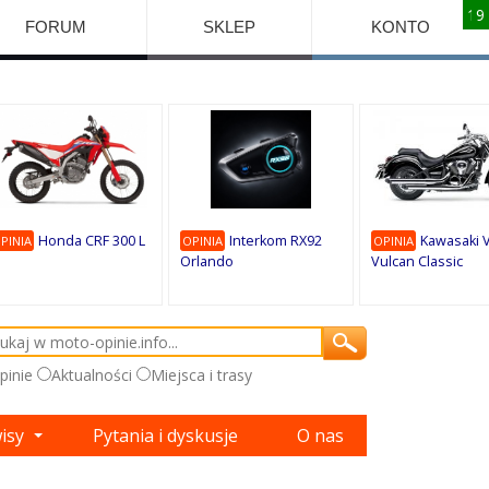
10
10
10
10
8
7
1
9
9
9
FORUM
SKLEP
KONTO
Honda CRF 300 L
Interkom RX92
Kawasaki 
PINIA
OPINIA
OPINIA
Orlando
Vulcan Classic
pinie
Aktualności
Miejsca i trasy
wisy
Pytania i dyskusje
O nas