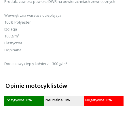
Produkt zawiera powłokę DWR na powierzchniach zewnętrznych
Wewnętrzna warstwa ocieplająca
100% Polyester
Izolacja
100 g/m²
Elastyczna
Odpinana
Dodatkowy ciepły kołnierz – 300 g/m²
Opinie motocyklistów
Pozytywne:
0%
Neutralne:
0%
Negatywne:
0%