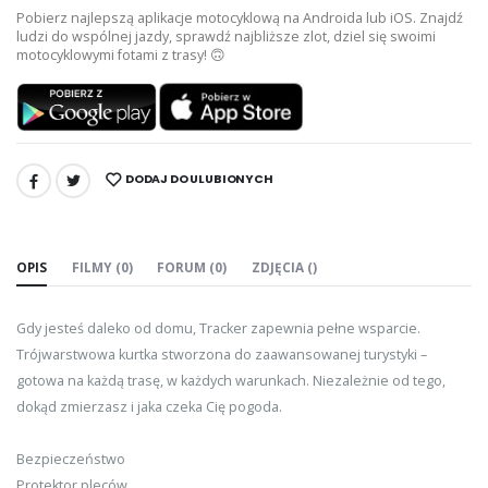
Pobierz najlepszą aplikacje motocyklową na Androida lub iOS. Znajdź
ludzi do wspólnej jazdy, sprawdź najbliższe zlot, dziel się swoimi
motocyklowymi fotami z trasy! 🙃
DODAJ DO ULUBIONYCH
UDOSTĘPNIJ:
OPIS
FILMY (0)
FORUM (0)
ZDJĘCIA ()
Gdy jesteś daleko od domu, Tracker zapewnia pełne wsparcie.
Trójwarstwowa kurtka stworzona do zaawansowanej turystyki –
gotowa na każdą trasę, w każdych warunkach. Niezależnie od tego,
dokąd zmierzasz i jaka czeka Cię pogoda.
Bezpieczeństwo
Protektor pleców