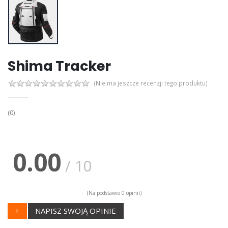
Shima Tracker
(Nie ma jeszcze recenzji tego produktu)
(0)
0.00
/ 10
(Na podstawie 0 opinii)
+
NAPISZ SWOJĄ OPINIE