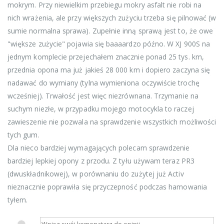
mokrym. Przy niewielkim przebiegu mokry asfalt nie robi na
nich wrażenia, ale przy większych zużyciu trzeba się pilnować (w
sumie normalna sprawa). Zupełnie inną sprawą jest to, że owe
"większe zużycie" pojawia się baaaardzo późno. W XJ 900S na
jednym komplecie przejechałem znacznie ponad 25 tys. km,
przednia opona ma już jakieś 28 000 km i dopiero zaczyna się
nadawać do wymiany (tylna wymieniona oczywiście trochę
wcześniej). Trwałość jest więc niezrównana. Trzymanie na
suchym niezłe, w przypadku mojego motocykla to raczej
zawieszenie nie pozwala na sprawdzenie wszystkich możliwości
tych gum.
Dla nieco bardziej wymagających polecam sprawdzenie
bardziej lepkiej opony z przodu. Z tyłu używam teraz PR3
(dwuskładnikowej), w porównaniu do zużytej już Activ
nieznacznie poprawiła się przyczepność podczas hamowania
tyłem.