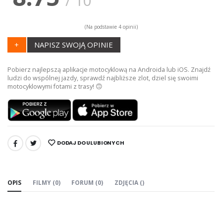
/
10
(Na podstawie
4
opinii)
+
NAPISZ SWOJĄ OPINIE
Pobierz najlepszą aplikacje motocyklową na Androida lub iOS. Znajdź
ludzi do wspólnej jazdy, sprawdź najbliższe zlot, dziel się swoimi
motocyklowymi fotami z trasy! 🙃
DODAJ DO ULUBIONYCH
UDOSTĘPNIJ:
OPIS
FILMY (0)
FORUM (0)
ZDJĘCIA ()