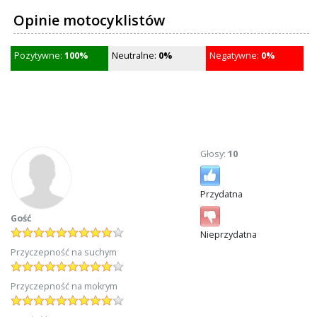
Opinie motocyklistów
Pozytywne:
100%
Neutralne:
0%
Negatywne:
0%
Głosy:
10
Przydatna
Gość
Nieprzydatna
Przyczepność na suchym
Przyczepność na mokrym