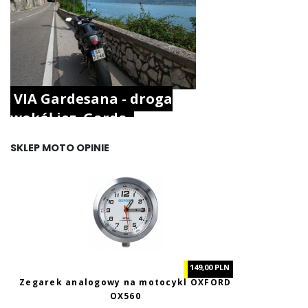
VIA Gardesana - droga
wokół jez. Garda.
SKLEP MOTO OPINIE
149,00 PLN
Zegarek analogowy na motocykl OXFORD
OX560