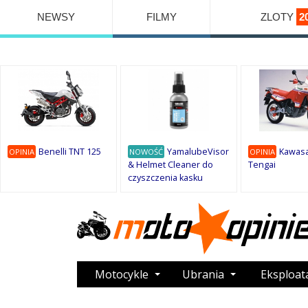
NEWSY
FILMY
ZLOTY
2
Benelli TNT 125
YamalubeVisor
Kawasa
OPINIA
NOWOŚĆ
OPINIA
& Helmet Cleaner do
Tengai
czyszczenia kasku
Motocykle
Ubrania
Eksploat