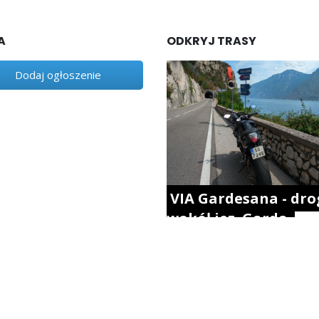
A
ODKRYJ TRASY
Dodaj ogłoszenie
VIA Gardesana - dro
wokół jez. Garda.