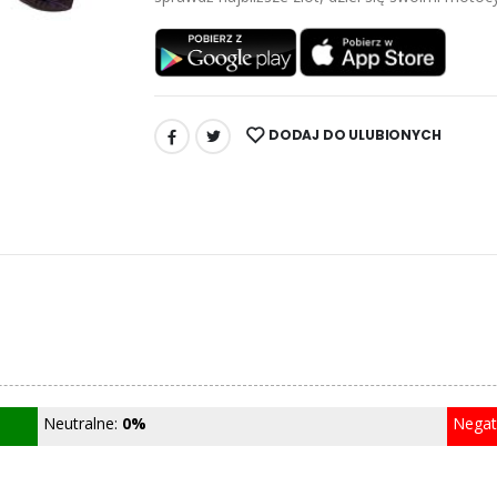
DODAJ DO ULUBIONYCH
UDOSTĘPNIJ:
Neutralne:
0%
Nega