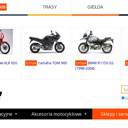
026
TRASY
GIEŁDA
ki KLR 650
Yamaha TDM 900
BMW R1150 GS
OPINIA
OPINIA
O
(1998-2004)
O
acyjne
Akcesoria motocyklowe
Sklepy i ser