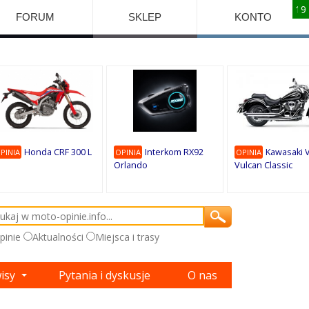
10
10
10
10
8
7
1
9
9
9
FORUM
SKLEP
KONTO
Honda CRF 300 L
Interkom RX92
Kawasaki 
PINIA
OPINIA
OPINIA
Orlando
Vulcan Classic
pinie
Aktualności
Miejsca i trasy
wisy
Pytania i dyskusje
O nas