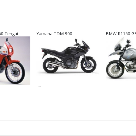
50 Tengai
Yamaha TDM 900
BMW R1150 GS
...
...