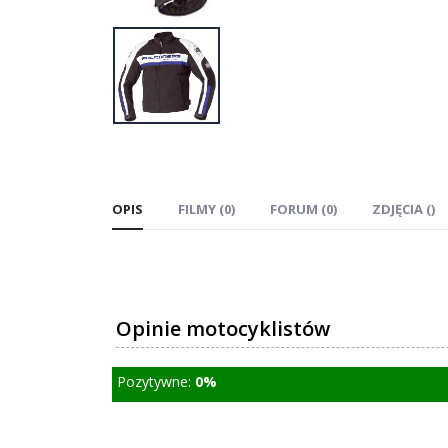
OPIS
FILMY (0)
FORUM (0)
ZDJĘCIA ()
Opinie motocyklistów
Pozytywne:
0%