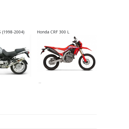
 (1998-2004)
Honda CRF 300 L
Interkom RX9
...
...