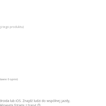
ji tego produktu)
tawie 0 opinii)
roida lub iOS. Znajdź ludzi do wspólnej jazdy,
yklowymi fotami z trasy! 🙃