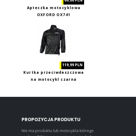
69,00 PLN
Apteczka motocyklowa
OXFORD OX741
119,99 PLN
Kurtka przeciwdeszczowa
na motocykl czarna
Biketec XL
PROPOZYCJA PRODUKTU
Nie ma produktu lub motocykla którego