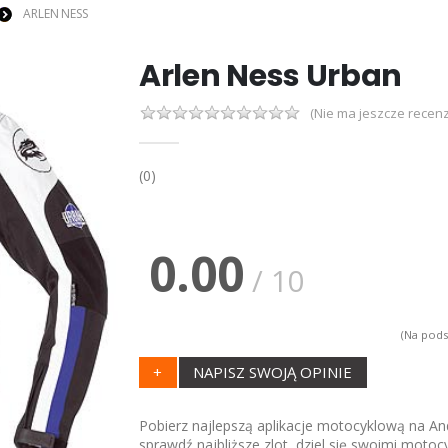
ARLEN NESS
Arlen Ness Urban
(Nie ma jeszcze recenz
(0)
0.00
/ 10
(Na pods
+
NAPISZ SWOJĄ OPINIE
Pobierz najlepszą aplikacje motocyklową na And
sprawdź najbliższe zlot, dziel się swoimi motoc