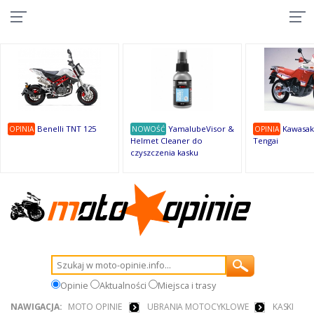
10
10
10
10
8
7
1
9
9
9
Benelli TNT 125
YamalubeVisor &
Kawasak
OPINIA
NOWOŚĆ
OPINIA
Helmet Cleaner do
Tengai
czyszczenia kasku
Opinie
Aktualności
Miejsca i trasy
NAWIGACJA:
MOTO OPINIE
UBRANIA MOTOCYKLOWE
KASKI