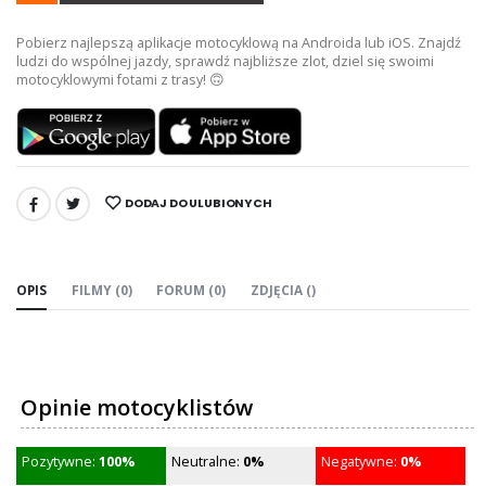
Pobierz najlepszą aplikacje motocyklową na Androida lub iOS. Znajdź
ludzi do wspólnej jazdy, sprawdź najbliższe zlot, dziel się swoimi
motocyklowymi fotami z trasy! 🙃
DODAJ DO ULUBIONYCH
UDOSTĘPNIJ:
OPIS
FILMY (0)
FORUM (0)
ZDJĘCIA ()
Opinie motocyklistów
Pozytywne:
100%
Neutralne:
0%
Negatywne:
0%