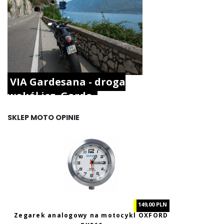
VIA Gardesana - droga
wokół jez. Garda.
SKLEP MOTO OPINIE
149,00 PLN
Zegarek analogowy na motocykl OXFORD