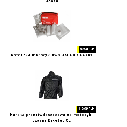
OX560
69,00 PLN
Apteczka motocyklowa OXFORD OX741
119,99 PLN
Kurtka przeciwdeszczowa na motocykl
czarna Biketec XL