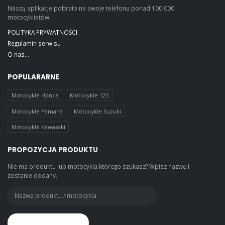
Naszą aplikacje pobrało na swoje telefonu ponad 100 000
motocyklistów!
POLITYKA PRYWATNOŚCI
Regulamin serwisu
O nas...
POPULARARNE
Motocykle Honda
Motocykle 125
Motocykle Yamaha
Motocykle Suzuki
Motocykle Kawasaki
PROPOZYCJA PRODUKTU
Nie ma produktu lub motocykla którego szukasz? Wpisz nazwę i
zostanie dodany.