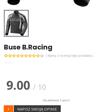
Buse B.Racing
( Mamy 2 recenzji tego produktu )
9.00
/
10
(Na podstawie
2
opinii)
+
NAPISZ SWOJĄ OPINIE