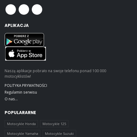
APLIKACJA
Naszą aplikacje pobrało na swoje telefonu ponad 100 000
motocyklistów!
POLITYKA PRYWATNOŚCI
Regulamin serwisu
O nas...
POPULARARNE
Motocykle Honda
Motocykle 125
Motocykle Yamaha
Motocykle Suzuki