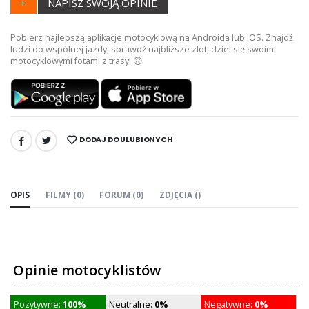
+
NAPISZ SWOJĄ OPINIE
Pobierz najlepszą aplikacje motocyklową na Androida lub iOS. Znajdź
ludzi do wspólnej jazdy, sprawdź najbliższe zlot, dziel się swoimi
motocyklowymi fotami z trasy! 🙃
DODAJ DO ULUBIONYCH
UDOSTĘPNIJ:
OPIS
FILMY (0)
FORUM (0)
ZDJĘCIA ()
Opinie motocyklistów
Pozytywne:
100%
Neutralne:
0%
Negatywne:
0%