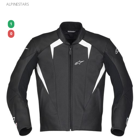
ALPINESTARS
1
0