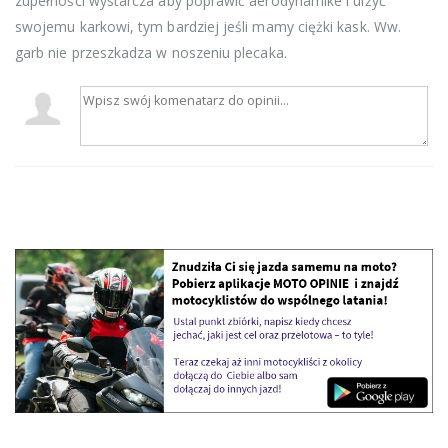
zupełności wystarcza aby poprawić aerodynamike i ulżyć
swojemu karkowi, tym bardziej jeśli mamy ciężki kask. Ww.
garb nie przeszkadza w noszeniu plecaka.