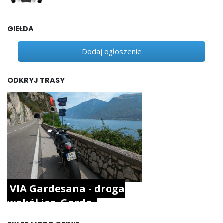
GIEŁDA
Dodaj ogłoszenie
ODKRYJ TRASY
VIA Gardesana - droga
wokół jez. Garda.