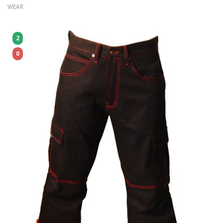
WEAR
2
0