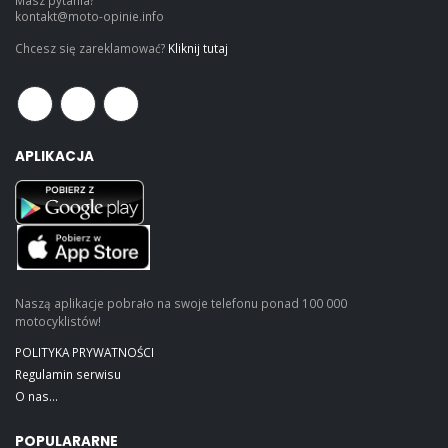
Masz pytania?
kontakt@moto-opinie.info
Chcesz się zareklamować?
Kliknij tutaj
APLIKACJA
Naszą aplikacje pobrało na swoje telefonu ponad 100 000
motocyklistów!
POLITYKA PRYWATNOŚCI
Regulamin serwisu
O nas...
POPULARARNE