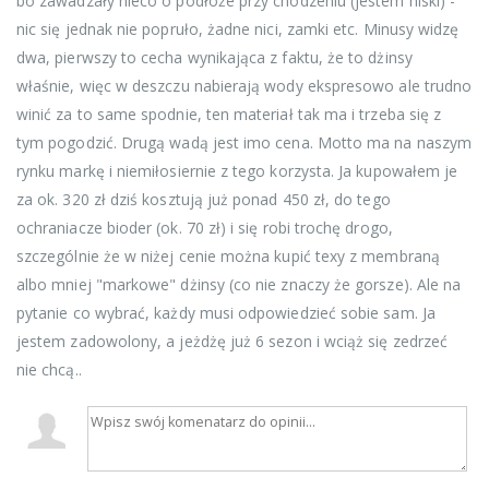
bo zawadzały nieco o podłoże przy chodzeniu (jestem niski) -
nic się jednak nie popruło, żadne nici, zamki etc. Minusy widzę
dwa, pierwszy to cecha wynikająca z faktu, że to dżinsy
właśnie, więc w deszczu nabierają wody ekspresowo ale trudno
winić za to same spodnie, ten materiał tak ma i trzeba się z
tym pogodzić. Drugą wadą jest imo cena. Motto ma na naszym
rynku markę i niemiłosiernie z tego korzysta. Ja kupowałem je
za ok. 320 zł dziś kosztują już ponad 450 zł, do tego
ochraniacze bioder (ok. 70 zł) i się robi trochę drogo,
szczególnie że w niżej cenie można kupić texy z membraną
albo mniej "markowe" dżinsy (co nie znaczy że gorsze). Ale na
pytanie co wybrać, każdy musi odpowiedzieć sobie sam. Ja
jestem zadowolony, a jeżdżę już 6 sezon i wciąż się zedrzeć
nie chcą..