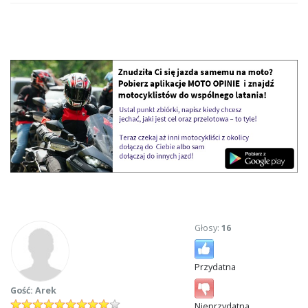
Głosy:
16
Przydatna
Gość: Arek
Nieprzydatna