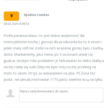
Spodnie Combat
9
08.02.2020 8:08:54
Portki pierwsza klasa i to jest dobra wiadomość dla
motocyklistów trochę ( gorsza) dla producenta bo to 6 sezon i
jeden mały szlif,nie zrobił na nich wrażenia gorzej było z kurtką-
skóra. Mankamenty, plus minus po 3 sezonach urwał się
guzik,w zeszłym roku poddałem je farbowaniu bo lekko blakły,a
raczej robiły się rude.Żeby nie było mój roczny przebieg na
moto to około 20 tyś ze wskazaniem na plus. PS.Żona też
jezdzi -nie plecak,mottowear 1173 pantz swietnie leżą na tyłku.