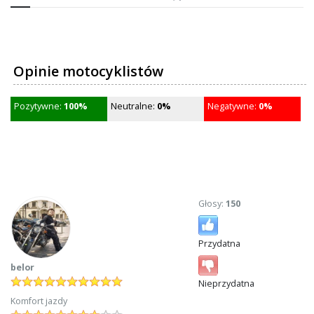
Opinie motocyklistów
Pozytywne:
100%
Neutralne:
0%
Negatywne:
0%
Głosy:
150
Przydatna
belor
Nieprzydatna
Komfort jazdy