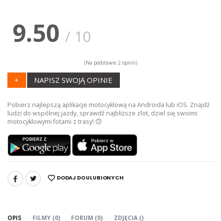
9.50
/
10
(Na podstawie
2
opinii)
+
NAPISZ SWOJĄ OPINIE
Pobierz najlepszą aplikacje motocyklową na Androida lub iOS. Znajdź
ludzi do wspólnej jazdy, sprawdź najbliższe zlot, dziel się swoimi
motocyklowymi fotami z trasy! 🙃
DODAJ DO ULUBIONYCH
UDOSTĘPNIJ:
OPIS
FILMY (0)
FORUM (0)
ZDJĘCIA ()