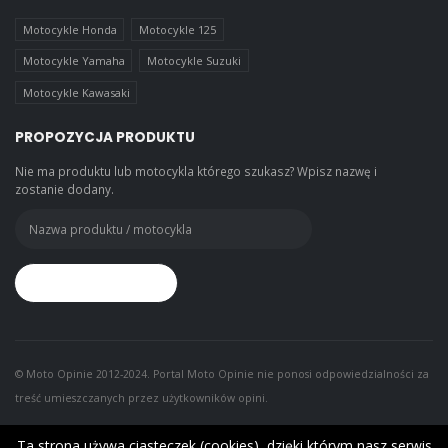
Motocykle Honda
Motocykle 125
Motocykle Yamaha
Motocykle Suzuki
Motocykle Kawasaki
PROPOZYCJA PRODUKTU
Nie ma produktu lub motocykla którego szukasz? Wpisz nazwę i
zostanie dodany.
© Moto Opinie 2012-2024. Portal Moto Opinie nie ponosi odpowiedzialności za
treść umieszczanych przez użytkowników opini.
Ta strona używa ciasteczek (cookies), dzięki którym nasz serwis