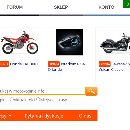
10
10
10
10
8
7
1
9
9
9
FORUM
SKLEP
KONTO
Honda CRF 300 L
Interkom RX92
Kawasaki 
PINIA
OPINIA
OPINIA
Orlando
Vulcan Classic
pinie
Aktualności
Miejsca i trasy
wisy
Pytania i dyskusje
O nas