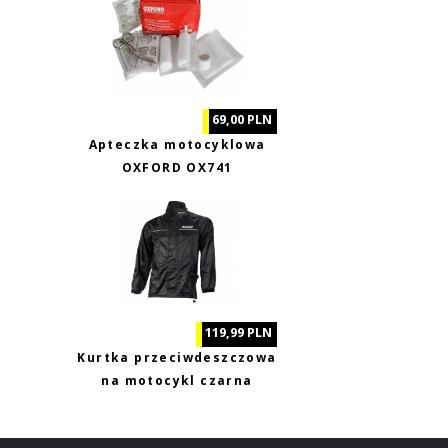
69,00 PLN
Apteczka motocyklowa
OXFORD OX741
119,99 PLN
Kurtka przeciwdeszczowa
na motocykl czarna
Biketec XL