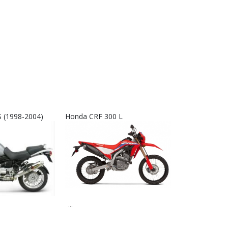
 (1998-2004)
Honda CRF 300 L
Interkom RX9
...