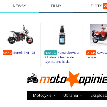
NEWSY
FILMY
ZLOTY
2
Benelli TNT 125
YamalubeVisor
Kawasa
OPINIA
NOWOŚĆ
OPINIA
& Helmet Cleaner do
Tengai
czyszczenia kasku
Motocykle
Ubrania
Eksploat