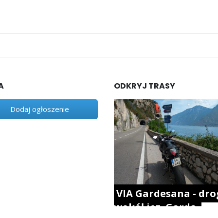
A
ODKRYJ TRASY
Dodaj ogłoszenie
VIA Gardesana - dro
wokół jez. Garda.