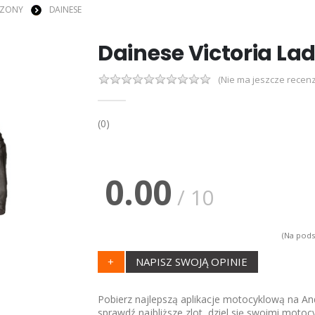
EZONY
DAINESE
Dainese Victoria La
(Nie ma jeszcze recenz
(0)
0.00
/ 10
(Na pods
+
NAPISZ SWOJĄ OPINIE
Pobierz najlepszą aplikacje motocyklową na And
sprawdź najbliższe zlot, dziel się swoimi motoc