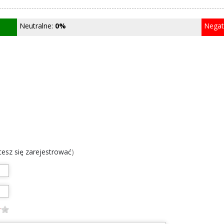
Neutralne:
0%
Nega
chcesz się zarejestrować
)