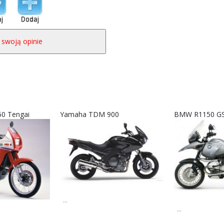
50 Tengai
Yamaha TDM 900
BMW R1150 GS
...
...