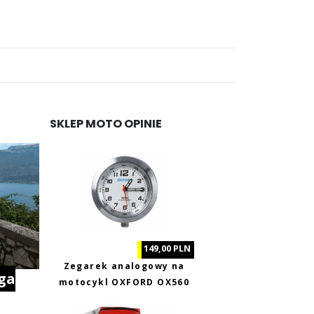
...
SKLEP MOTO OPINIE
149,00 PLN
Zegarek analogowy na
ga
motocykl OXFORD OX560