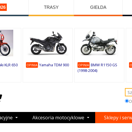
026
TRASY
GIEŁDA
ki KLR 650
Yamaha TDM 900
BMW R1150 GS
OPINIA
OPINIA
O
(1998-2004)
O
acyjne
Akcesoria motocyklowe
Sklepy i ser