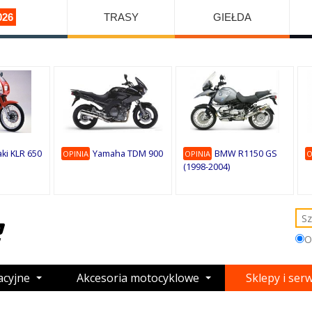
026
TRASY
GIEŁDA
ki KLR 650
Yamaha TDM 900
BMW R1150 GS
OPINIA
OPINIA
O
(1998-2004)
O
acyjne
Akcesoria motocyklowe
Sklepy i ser