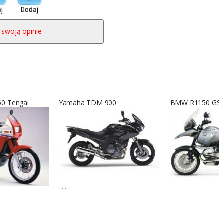
50 Tengai
Yamaha TDM 900
BMW R1150 GS
...
...