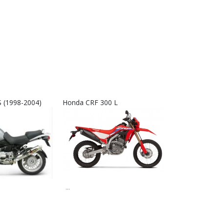
 (1998-2004)
Honda CRF 300 L
Interkom RX9
...