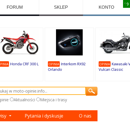
10
10
10
10
8
7
1
9
9
9
FORUM
SKLEP
KONTO
Honda CRF 300 L
Interkom RX92
Kawasaki 
PINIA
OPINIA
OPINIA
Orlando
Vulcan Classic
pinie
Aktualności
Miejsca i trasy
wisy
Pytania i dyskusje
O nas