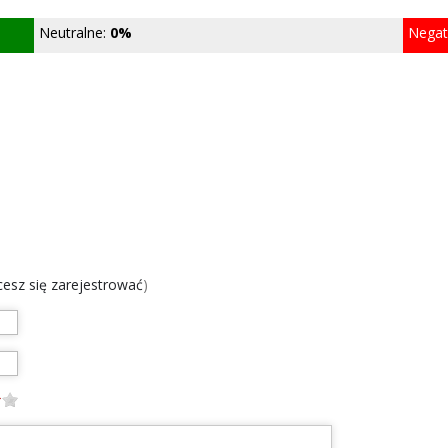
Neutralne:
0%
Nega
chcesz się zarejestrować
)