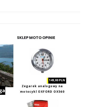
...
SKLEP MOTO OPINIE
149,00 PLN
Zegarek analogowy na
ga
motocykl OXFORD OX560