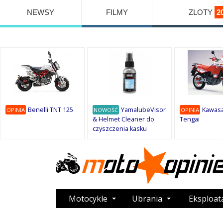
NEWSY
FILMY
ZLOTY
2
Benelli TNT 125
YamalubeVisor
Kawasa
OPINIA
NOWOŚĆ
OPINIA
& Helmet Cleaner do
Tengai
czyszczenia kasku
Motocykle
Ubrania
Eksploat