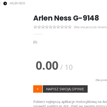
E
ARLEN NESS
Arlen Ness G-9148
(Nie ma jeszcze recenz
(0)
0.00
/ 10
(Na pods
+
NAPISZ SWOJĄ OPINIE
Pobierz najlepszą aplikacje motocyklową na And
sprawdź najbliższe zlot, dziel się swoimi motoc