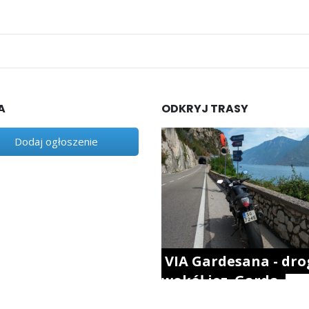
A
ODKRYJ TRASY
Dodaj ogłoszenie
VIA Gardesana - dro
wokół jez. Garda.