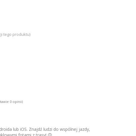
ji tego produktu)
tawie 0 opinii)
roida lub iOS. Znajdź ludzi do wspólnej jazdy,
yklowymi fotami z trasy! 🙃