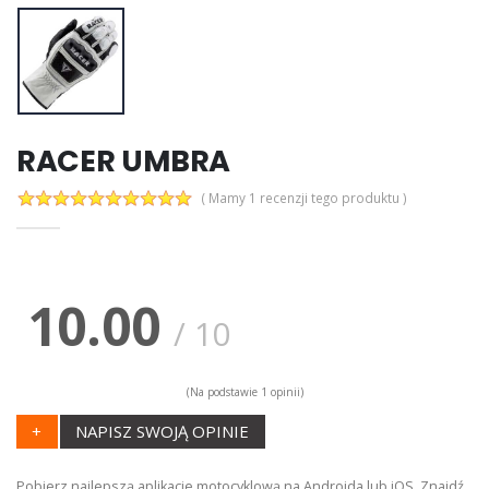
RACER UMBRA
( Mamy 1 recenzji tego produktu )
10.00
/
10
(Na podstawie
1
opinii)
+
NAPISZ SWOJĄ OPINIE
Pobierz najlepszą aplikacje motocyklową na Androida lub iOS. Znajdź