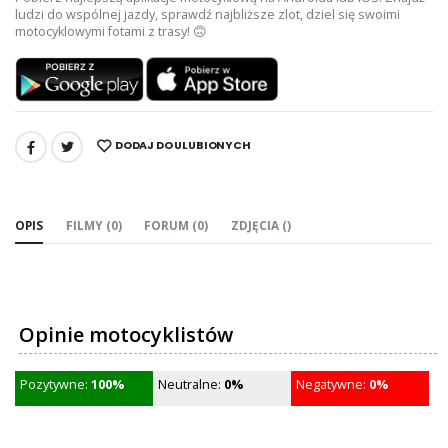
ludzi do wspólnej jazdy, sprawdź najbliższe zlot, dziel się swoimi
motocyklowymi fotami z trasy! 🙃
DODAJ DO ULUBIONYCH
UDOSTĘPNIJ:
OPIS
FILMY (0)
FORUM (0)
ZDJĘCIA ()
Opinie motocyklistów
Pozytywne:
100%
Neutralne:
0%
Negatywne:
0%