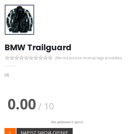
BMW Trailguard
(Nie ma jeszcze recenzji tego produktu)
(0)
0.00
/ 10
(Na podstawie 0 opinii)
+
NAPISZ SWOJĄ OPINIE