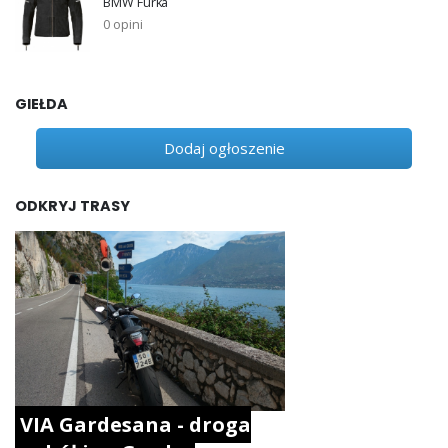
BMW Furka
0 opini
GIEŁDA
Dodaj ogłoszenie
ODKRYJ TRASY
VIA Gardesana - droga