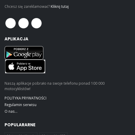
Chcesz się zareklamować?
Kliknij tutaj
APLIKACJA
Naszą aplikacje pobrało na swoje telefonu ponad 100 000
motocyklistów!
POLITYKA PRYWATNOŚCI
Regulamin serwisu
O nas...
POPULARARNE