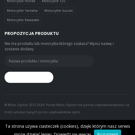
Motocykle Honda
Motocykle 125
Motocykle Yamaha
Motocykle Suzuki
Motocykle Kawasaki
PROPOZYCJA PRODUKTU
Nie ma produktu lub motocykla którego szukasz? Wpisz nazwę i
zostanie dodany.
© Moto Opinie 2012-2024. Portal Moto Opinie nie ponosi odpowiedzialności za
treść umieszczanych przez użytkowników opini.
Ta strona używa ciasteczek (cookies), dzięki którym nasz serwis
może działać lepiej.
Dowiedz się więcej
Rozumiem