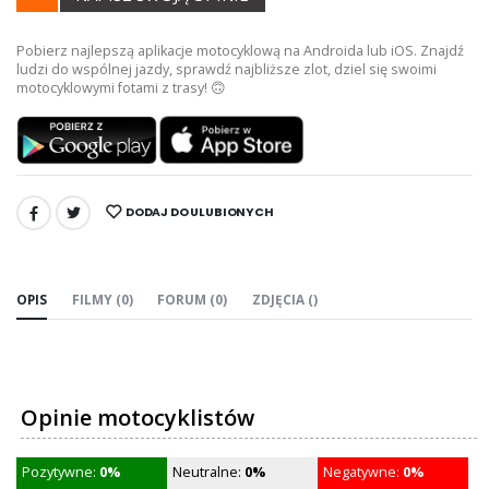
Pobierz najlepszą aplikacje motocyklową na Androida lub iOS. Znajdź
ludzi do wspólnej jazdy, sprawdź najbliższe zlot, dziel się swoimi
motocyklowymi fotami z trasy! 🙃
DODAJ DO ULUBIONYCH
UDOSTĘPNIJ:
OPIS
FILMY (0)
FORUM (0)
ZDJĘCIA ()
Opinie motocyklistów
Pozytywne:
0%
Neutralne:
0%
Negatywne:
0%