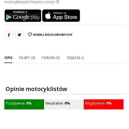
motocyklowymi fotami z trasy! 🙃
DODAJ DO ULUBIONYCH
UDOSTĘPNIJ:
OPIS
FILMY (0)
FORUM (0)
ZDJĘCIA ()
Opinie motocyklistów
Pozytywne:
0%
Neutralne:
0%
Negatywne:
0%