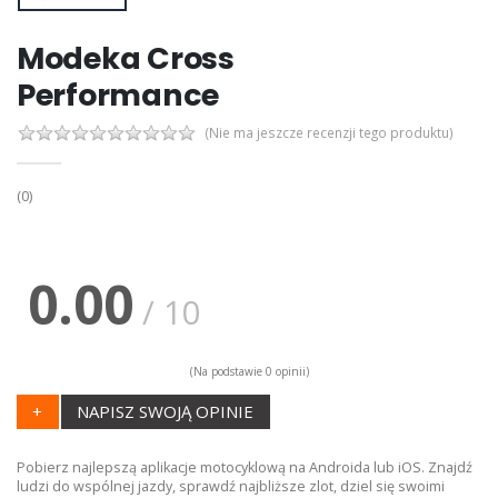
Modeka Cross
Performance
(Nie ma jeszcze recenzji tego produktu)
(0)
0.00
/ 10
(Na podstawie 0 opinii)
+
NAPISZ SWOJĄ OPINIE
Pobierz najlepszą aplikacje motocyklową na Androida lub iOS. Znajdź
ludzi do wspólnej jazdy, sprawdź najbliższe zlot, dziel się swoimi