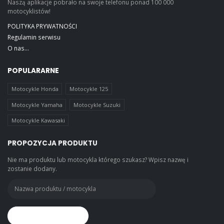
Naszą aplikacje pobrało na swoje telefonu ponad 100 000
motocyklistów!
POLITYKA PRYWATNOŚCI
Regulamin serwisu
O nas...
POPULARARNE
Motocykle Honda
Motocykle 125
Motocykle Yamaha
Motocykle Suzuki
Motocykle Kawasaki
PROPOZYCJA PRODUKTU
Nie ma produktu lub motocykla którego szukasz? Wpisz nazwę i
zostanie dodany.