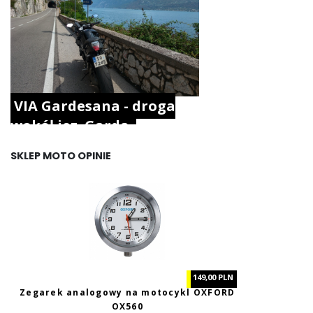
VIA Gardesana - droga
wokół jez. Garda.
SKLEP MOTO OPINIE
149,00 PLN
Zegarek analogowy na motocykl OXFORD
OX560