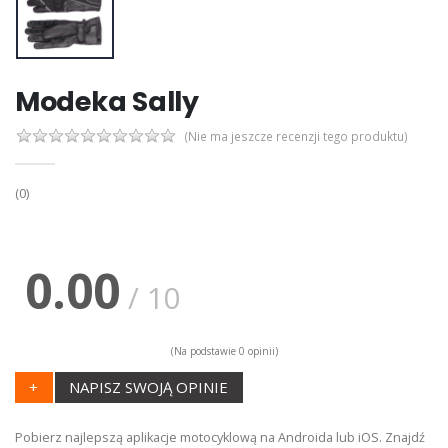
Modeka Sally
(Nie ma jeszcze recenzji tego produktu)
(0)
0.00
/ 10
(Na podstawie 0 opinii)
+
NAPISZ SWOJĄ OPINIE
Pobierz najlepszą aplikacje motocyklową na Androida lub iOS. Znajdź