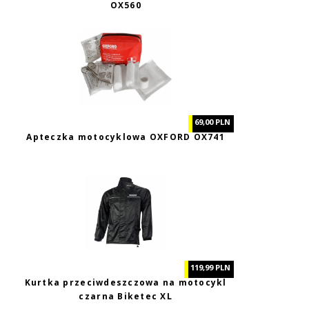
OX560
69,00 PLN
Apteczka motocyklowa OXFORD OX741
119,99 PLN
Kurtka przeciwdeszczowa na motocykl
czarna Biketec XL