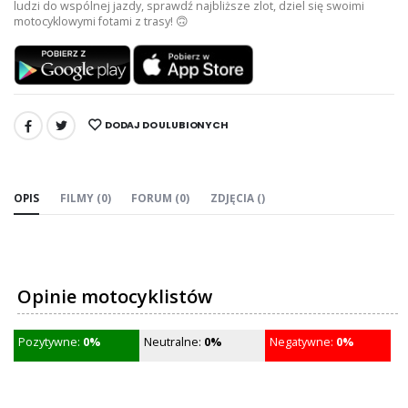
ludzi do wspólnej jazdy, sprawdź najbliższe zlot, dziel się swoimi
motocyklowymi fotami z trasy! 🙃
DODAJ DO ULUBIONYCH
UDOSTĘPNIJ:
OPIS
FILMY (0)
FORUM (0)
ZDJĘCIA ()
Opinie motocyklistów
Pozytywne:
0%
Neutralne:
0%
Negatywne:
0%