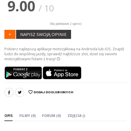
9.00
/
10
(Na podstawie
2
opinii)
+
NAPISZ SWOJĄ OPINIE
Pobierz najlepszą aplikacje motocyklową na Androida lub iOS. Znajdź
ludzi do wspólnej jazdy, sprawdź najbliższe zlot, dziel się swoimi
motocyklowymi fotami z trasy! 🙃
DODAJ DO ULUBIONYCH
UDOSTĘPNIJ:
OPIS
FILMY (0)
FORUM (0)
ZDJĘCIA ()