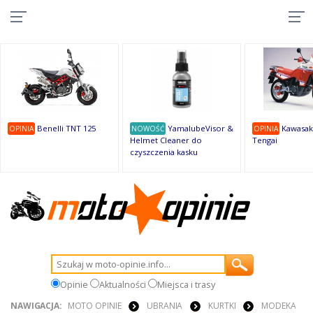
10
10
10
10
8
7
1
9
9
9
Benelli TNT 125
YamalubeVisor &
Kawasak
OPINIA
NOWOŚĆ
OPINIA
Helmet Cleaner do
Tengai
czyszczenia kasku
Opinie
Aktualności
Miejsca i trasy
NAWIGACJA:
MOTO OPINIE
UBRANIA
KURTKI
MODEKA