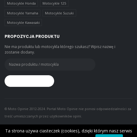
Motocykle Honda
Motocykle 125
Motocykle Yamaha
Motocykle Suzuki
Motocykle Kawasaki
PROPOZYCJA PRODUKTU
Nie ma produktu lub motocykla którego szukasz? Wpisz nazwę i
zostanie dodany.
© Moto Opinie 2012-2024. Portal Moto Opinie nie ponosi odpowiedzialności za
treść umieszczanych przez użytkowników opini.
Ta strona używa ciasteczek (cookies), dzięki którym nasz serwis