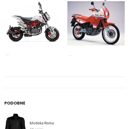
...
...
PODOBNE
Modeka Roma