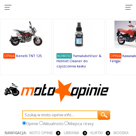
10
10
10
10
8
7
1
9
9
9
Benelli TNT 125
YamalubeVisor &
Kawasak
OPINIA
NOWOŚĆ
OPINIA
Helmet Cleaner do
Tengai
czyszczenia kasku
Opinie
Aktualności
Miejsca i trasy
NAWIGACJA:
MOTO OPINIE
UBRANIA
KURTKI
MODEKA