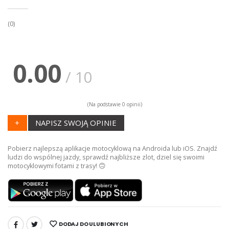
(0)
0.00
/ 10
(Na podstawie 0 opinii)
+
NAPISZ SWOJĄ OPINIE
Pobierz najlepszą aplikacje motocyklową na Androida lub iOS. Znajdź
ludzi do wspólnej jazdy, sprawdź najbliższe zlot, dziel się swoimi
motocyklowymi fotami z trasy! 🙃
DODAJ DO ULUBIONYCH
UDOSTĘPNIJ: