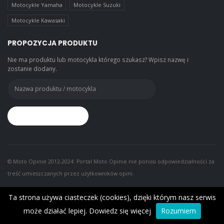
Motocykle Yamaha
Motocykle Suzuki
Motocykle Kawasaki
PROPOZYCJA PRODUKTU
Nie ma produktu lub motocykla którego szukasz? Wpisz nazwę i
zostanie dodany.
© Moto Opinie 2012-2024. Portal Moto Opinie nie ponosi odpowiedzialności za
treść umieszczanych przez użytkowników opini.
Ta strona używa ciasteczek (cookies), dzięki którym nasz serwis
może działać lepiej.
Dowiedz się więcej
Rozumiem