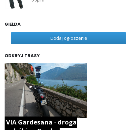
0 opini
GIEŁDA
Dodaj ogłoszenie
ODKRYJ TRASY
VIA Gardesana - droga
wokół jez. Garda.