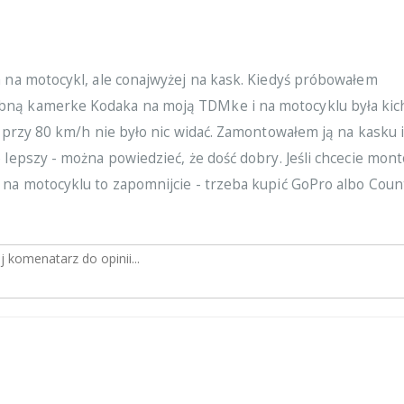
a na motocykl, ale conajwyżej na kask. Kiedyś próbowałem
ną kamerke Kodaka na moją TDMke i na motocyklu była kic
a przy 80 km/h nie było nic widać. Zamontowałem ją na kasku 
 lepszy - można powiedzieć, że dość dobry. Jeśli chcecie mon
 na motocyklu to zapomnijcie - trzeba kupić GoPro albo Coun