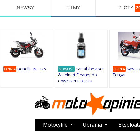
NEWSY
FILMY
ZLOTY
2
Benelli TNT 125
YamalubeVisor
Kawasa
OPINIA
NOWOŚĆ
OPINIA
& Helmet Cleaner do
Tengai
czyszczenia kasku
Motocykle
Ubrania
Eksploat