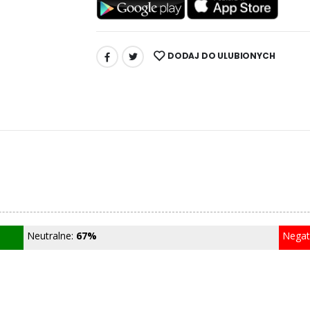
DODAJ DO ULUBIONYCH
UDOSTĘPNIJ:
Neutralne:
67%
Nega