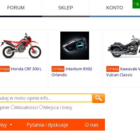
10
10
10
10
8
7
1
9
9
9
FORUM
SKLEP
KONTO
Honda CRF 300 L
Interkom RX92
Kawasaki 
PINIA
OPINIA
OPINIA
Orlando
Vulcan Classic
pinie
Aktualności
Miejsca i trasy
wisy
Pytania i dyskusje
O nas