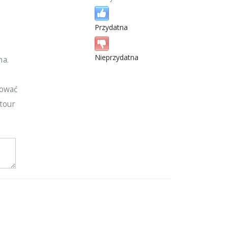
Przydatna
Nieprzydatna
ha.
i
tować
tour