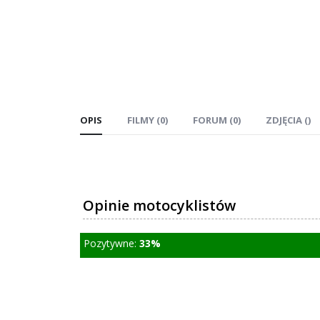
OPIS
FILMY (0)
FORUM (0)
ZDJĘCIA ()
Opinie motocyklistów
Pozytywne:
33%