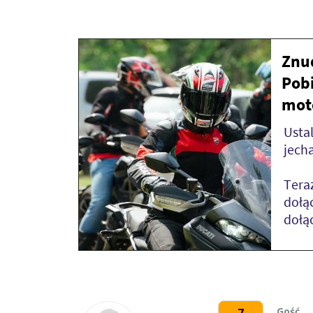
Gość
7