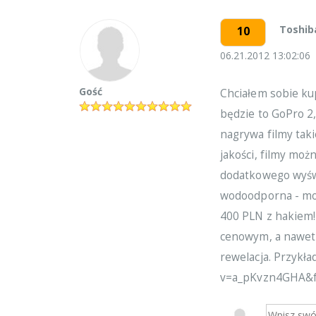
Toshib
10
06.21.2012 13:02:06
Gość
Chciałem sobie ku
będzie to GoPro 2,
nagrywa filmy taki
jakości, filmy moż
dodatkowego wyświ
wodoodporna - mo
400 PLN z hakiem!
cenowym, a nawet 
rewelacja. Przykła
v=a_pKvzn4GHA&f