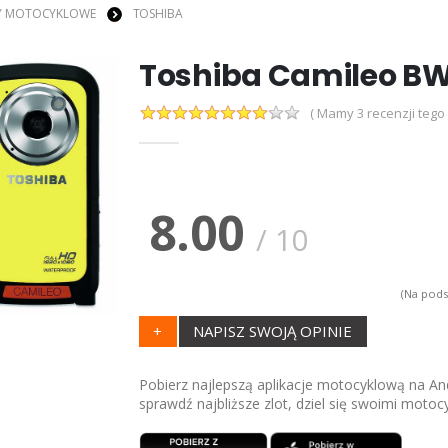
Y MOTOCYKLOWE
TOSHIBA
Toshiba Camileo B
( Mamy 3 recenzji tego
8.00
/
10
(Na pod
+
NAPISZ SWOJĄ OPINIE
Pobierz najlepszą aplikacje motocyklową na And
sprawdź najbliższe zlot, dziel się swoimi motoc