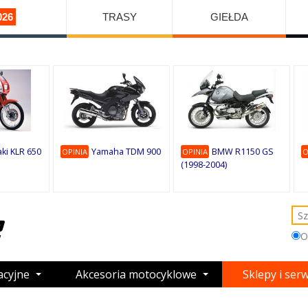
026
TRASY
GIEŁDA
ki KLR 650
Yamaha TDM 900
BMW R1150 GS
OPINIA
OPINIA
O
(1998-2004)
O
acyjne
Akcesoria motocyklowe
Sklepy i ser