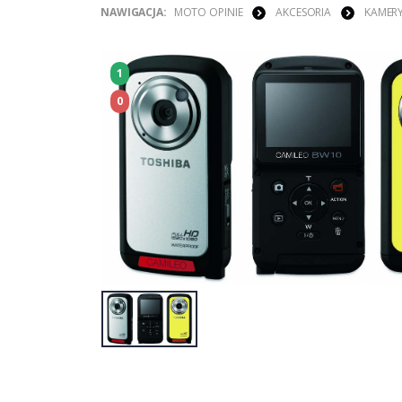
NAWIGACJA:
MOTO OPINIE
AKCESORIA
KAMER
1
0