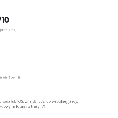
W10
 produktu )
stawie
3
opinii)
roida lub iOS. Znajdź ludzi do wspólnej jazdy,
yklowymi fotami z trasy! 🙃