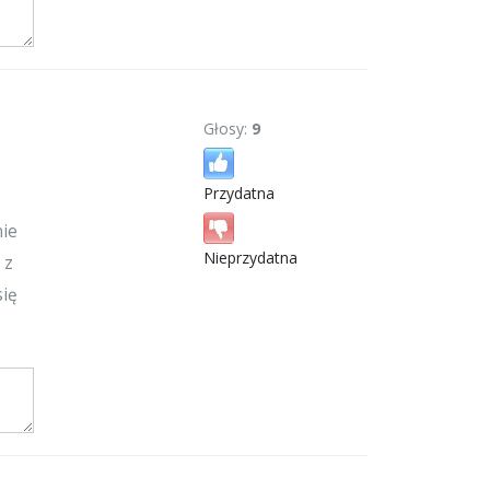
Głosy:
9
Przydatna
nie
Nieprzydatna
 z
się