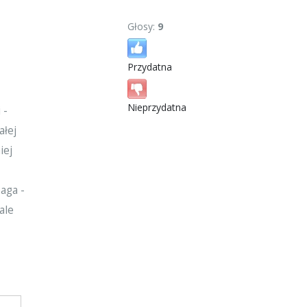
Głosy:
9
Przydatna
Nieprzydatna
 -
ałej
iej
aga -
ale