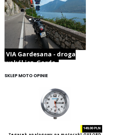
VIA Gardesana - droga
wokół jez. Garda.
SKLEP MOTO OPINIE
149,00 PLN
Zegarek analogowy na motocykl OXFORD