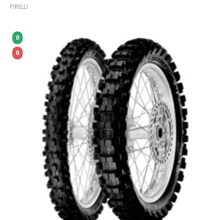
PIRELLI
0
0