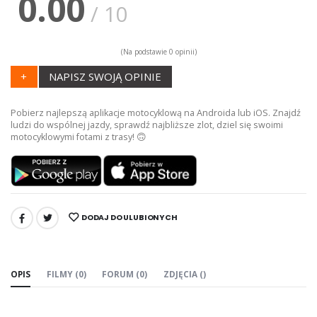
0.00
/ 10
(Na podstawie 0 opinii)
+
NAPISZ SWOJĄ OPINIE
Pobierz najlepszą aplikacje motocyklową na Androida lub iOS. Znajdź
ludzi do wspólnej jazdy, sprawdź najbliższe zlot, dziel się swoimi
motocyklowymi fotami z trasy! 🙃
DODAJ DO ULUBIONYCH
UDOSTĘPNIJ:
OPIS
FILMY (0)
FORUM (0)
ZDJĘCIA ()