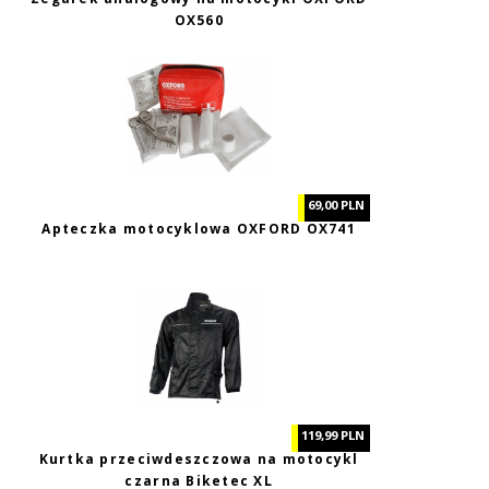
OX560
69,00 PLN
Apteczka motocyklowa OXFORD OX741
119,99 PLN
Kurtka przeciwdeszczowa na motocykl
czarna Biketec XL