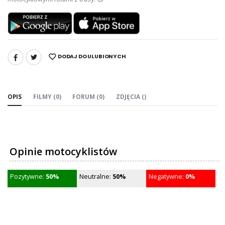
DODAJ DO ULUBIONYCH
UDOSTĘPNIJ:
OPIS
FILMY (0)
FORUM (0)
ZDJĘCIA ()
Opinie motocyklistów
Pozytywne:
50%
Neutralne:
50%
Negatywne:
0%