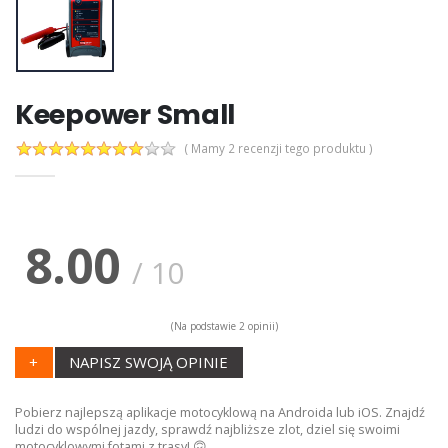
Keepower Small
( Mamy 2 recenzji tego produktu )
8.00
/
10
(Na podstawie
2
opinii)
+
NAPISZ SWOJĄ OPINIE
Pobierz najlepszą aplikacje motocyklową na Androida lub iOS. Znajdź
ludzi do wspólnej jazdy, sprawdź najbliższe zlot, dziel się swoimi
motocyklowymi fotami z trasy! 🙃