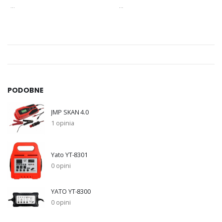
...
...
PODOBNE
JMP SKAN 4.0
1 opinia
Yato YT-8301
0 opini
YATO YT-8300
0 opini