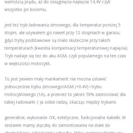
wartością prądu, aż do osiągnięcia napięcia 14,4V czyli
wszystko po bożemu.
jest też tryb ładowania zimowego, dla temperatur poniżej 5
stopni, ale używałem go nawet przy 12 stopniach w garażu,
gdyż tryby podstawowe są mało skuteczne przy takich
temperaturach (kwestia kompensacji temperaturowej napięcia).
Tryb nadaje się też do aku AGM, czyli popularnego na ten czas
w większości motocykli.
Tu jest pewien mały mankament: nie można ustawić
jednocześnie trybu zimowego/AGM (+0.4V) i trybu
motocyklowego (1A), a przecież to jakieś 70% zastosować dla
takiej ładowarki :/ Ja sobie radzę, skacząc między trybami.
generalnie, wykonanie OK, estetyczne, funkcjonalne kabelki. W
zestawie mamy złączkę do zamontowania na stałe do
akumulatora, zakończoną wtyczką, którą wyprowadzamy na