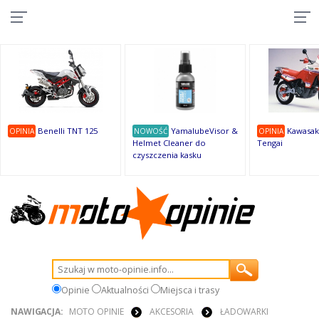
10
10
10
10
8
7
1
9
9
9
Benelli TNT 125
YamalubeVisor &
Kawasak
OPINIA
NOWOŚĆ
OPINIA
Helmet Cleaner do
Tengai
czyszczenia kasku
Opinie
Aktualności
Miejsca i trasy
NAWIGACJA:
MOTO OPINIE
AKCESORIA
ŁADOWARKI