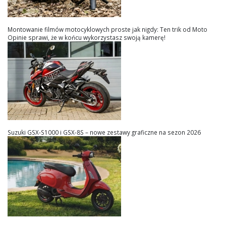
Montowanie filmów motocyklowych proste jak nigdy: Ten trik od Moto
Opinie sprawi, że w końcu wykorzystasz swoją kamerę!
Suzuki GSX-S1000 i GSX-8S – nowe zestawy graficzne na sezon 2026