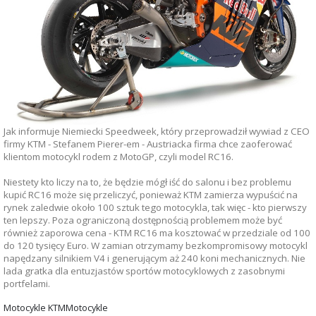
Jak informuje Niemiecki Speedweek, który przeprowadził wywiad z CEO
firmy KTM - Stefanem Pierer-em - Austriacka firma chce zaoferować
klientom motocykl rodem z MotoGP, czyli model RC16.
Niestety kto liczy na to, że będzie mógł iść do salonu i bez problemu
kupić RC16 może się przeliczyć, ponieważ KTM zamierza wypuścić na
rynek zaledwie około 100 sztuk tego motocykla, tak więc - kto pierwszy
ten lepszy.
Poza ograniczoną dostępnością problemem może być
również zaporowa cena - KTM RC16 ma kosztować w przedziale od 100
do 120 tysięcy Euro. W zamian otrzymamy bezkompromisowy motocykl
napędzany silnikiem V4 i generującym aż 240 koni mechanicznych. Nie
lada gratka dla entuzjastów sportów motocyklowych z zasobnymi
portfelami.
Motocykle KTM
Motocykle