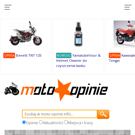
10
10
10
10
8
7
1
9
9
9
Benelli TNT 125
YamalubeVisor &
Kawasak
OPINIA
NOWOŚĆ
OPINIA
Helmet Cleaner do
Tengai
czyszczenia kasku
Opinie
Aktualności
Miejsca i trasy