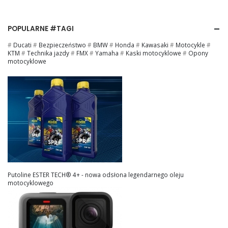
POPULARNE #TAGI
#
Ducati
#
Bezpieczeństwo
#
BMW
#
Honda
#
Kawasaki
#
Motocykle
#
KTM
#
Technika jazdy
#
FMX
#
Yamaha
#
Kaski motocyklowe
#
Opony
motocyklowe
Putoline ESTER TECH® 4+ - nowa odsłona legendarnego oleju
motocyklowego