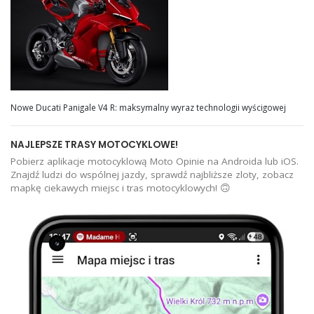
Nowe Ducati Panigale V4 R: maksymalny wyraz technologii wyścigowej
NAJLEPSZE TRASY MOTOCYKLOWE!
Pobierz aplikacje motocyklową Moto Opinie na Androida lub iOS.
Znajdź ludzi do wspólnej jazdy, sprawdź najbliższe zloty, zobacz
mapkę ciekawych miejsc i tras motocyklowych! 🙃