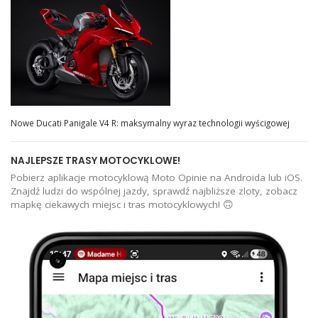
Nowe Ducati Panigale V4 R: maksymalny wyraz technologii wyścigowej
NAJLEPSZE TRASY MOTOCYKLOWE!
Pobierz aplikacje motocyklową Moto Opinie na Androida lub iOS.
Znajdź ludzi do wspólnej jazdy, sprawdź najbliższe zloty, zobacz
mapkę ciekawych miejsc i tras motocyklowych! 🙃