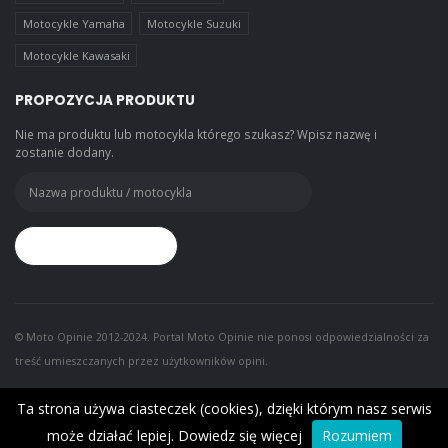
Motocykle Yamaha
Motocykle Suzuki
Motocykle Kawasaki
PROPOZYCJA PRODUKTU
Nie ma produktu lub motocykla którego szukasz? Wpisz nazwę i
zostanie dodany.
© Moto Opinie 2012-2024. Portal Moto Opinie nie ponosi odpowiedzialności za
treść umieszczanych przez użytkowników opini.
Ta strona używa ciasteczek (cookies), dzięki którym nasz serwis
może działać lepiej.
Dowiedz się więcej
Rozumiem