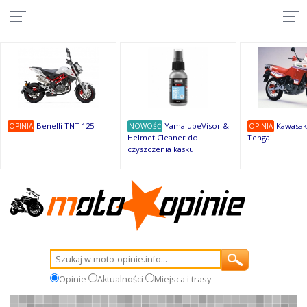
10
10
10
10
8
7
1
9
9
9
Benelli TNT 125
YamalubeVisor &
Kawasak
OPINIA
NOWOŚĆ
OPINIA
Helmet Cleaner do
Tengai
czyszczenia kasku
Opinie
Aktualności
Miejsca i trasy