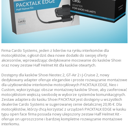
Firma Cardo Systems, jeden z liderów na rynku interkomów dla
motocyklistów, ogłosił dziś dwa nowe dodatki do swojej oferty
akcesoriów, wprowadzając dedykowane mocowanie do kasków Shoei
oraz nowy zestaw Half Helmet Kit dla kasków otwartych.
Dostępny dla kasków Shoei Neotec 2, GT-Air 2 i J-Cruise 2, nowy
dedykowany adapter oferuje eleganckie i proste rozwiązanie montażowe
dla użytkowników
interkomów motocyklowych
PACKTALK EDGE, Neo i
Custom, wykorzystując obszar montażowy kasków Shoei, aby zaoferować
motocyklistom większą swobodę w wyborze systemów komunikacyjnych.
Zestaw adaptera do kasku Shoei PACKTALK jest dostępny u wszystkich
dealerów Cardo Systems w sugerowanej cenie detalicznej 20,95 €. Dla
motocyklistów, którzy chcą korzystać z urządzeń PACKTALK EDGE w kasku
typu open face firma posiada nowy ulepszony zestaw Half Helmet Kit -
oferuje on uproszczone i bardziej kompletne rozwiązanie montażowe
interkomu.