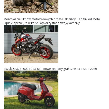
Montowanie filmów motocyklowych proste jak nigdy: Ten trik od Moto
Opinie sprawi, że w końcu wykorzystasz swoją kamerę!
Suzuki GSX-S1000 i GSX-8S – nowe zestawy graficzne na sezon 2026