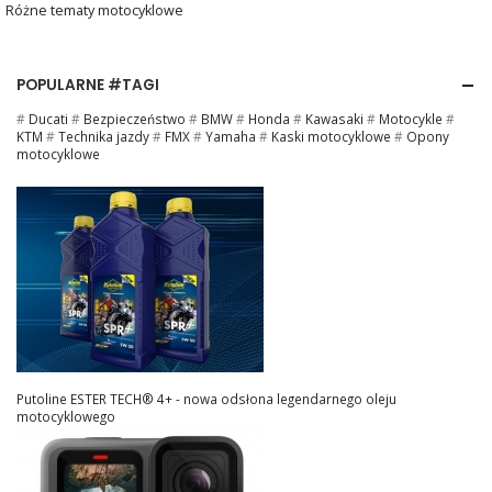
Różne tematy motocyklowe
POPULARNE #TAGI
#
Ducati
#
Bezpieczeństwo
#
BMW
#
Honda
#
Kawasaki
#
Motocykle
#
KTM
#
Technika jazdy
#
FMX
#
Yamaha
#
Kaski motocyklowe
#
Opony
motocyklowe
Putoline ESTER TECH® 4+ - nowa odsłona legendarnego oleju
motocyklowego