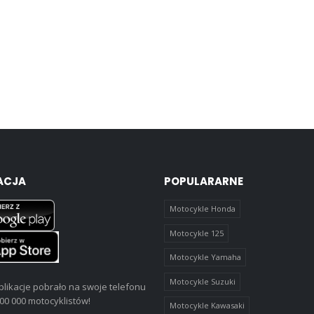
ACJA
POPULARARNE
Motocykle Honda
Motocykle 125
Motocykle Yamaha
Motocykle Suzuki
likacje pobrało na swoje telefonu
00 000 motocyklistów!
Motocykle Kawasaki