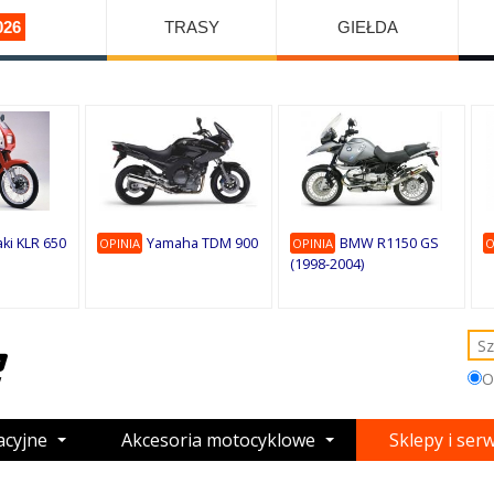
026
TRASY
GIEŁDA
ki KLR 650
Yamaha TDM 900
BMW R1150 GS
OPINIA
OPINIA
O
(1998-2004)
O
acyjne
Akcesoria motocyklowe
Sklepy i ser