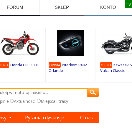
10
10
10
10
8
7
1
9
9
9
FORUM
SKLEP
KONTO
Honda CRF 300 L
Interkom RX92
Kawasaki 
PINIA
OPINIA
OPINIA
Orlando
Vulcan Classic
pinie
Aktualności
Miejsca i trasy
wisy
Pytania i dyskusje
O nas