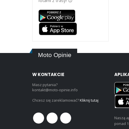
fotami z trasy! 🙃
Moto Opinie
W KONTAKCIE
APLIK
Masz pytania?
kontakt@moto-opinie.info
Chcesz się zareklamować?
Kliknij tutaj
Naszą ap
ponad 1