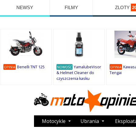
NEWSY
FILMY
ZLOTY
2
Benelli TNT 125
YamalubeVisor
Kawasa
OPINIA
NOWOŚĆ
OPINIA
& Helmet Cleaner do
Tengai
czyszczenia kasku
Motocykle
Ubrania
Eksploat