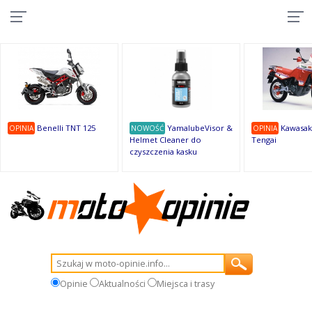
10
10
10
10
8
7
1
9
9
9
Benelli TNT 125
YamalubeVisor &
Kawasak
OPINIA
NOWOŚĆ
OPINIA
Helmet Cleaner do
Tengai
czyszczenia kasku
Opinie
Aktualności
Miejsca i trasy