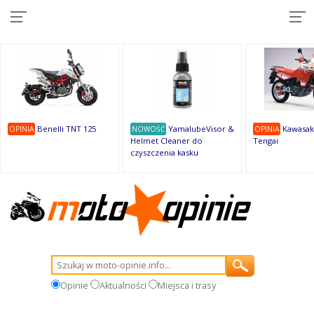
10
10
10
10
8
7
1
9
9
9
Benelli TNT 125
YamalubeVisor &
Kawasak
OPINIA
NOWOŚĆ
OPINIA
Helmet Cleaner do
Tengai
czyszczenia kasku
Opinie
Aktualności
Miejsca i trasy