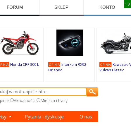
10
10
10
10
8
7
1
9
9
9
FORUM
SKLEP
KONTO
Honda CRF 300 L
Interkom RX92
Kawasaki 
PINIA
OPINIA
OPINIA
Orlando
Vulcan Classic
pinie
Aktualności
Miejsca i trasy
wisy
Pytania i dyskusje
O nas