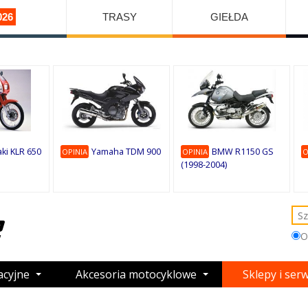
026
TRASY
GIEŁDA
ki KLR 650
Yamaha TDM 900
BMW R1150 GS
OPINIA
OPINIA
O
(1998-2004)
O
acyjne
Akcesoria motocyklowe
Sklepy i ser