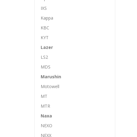
IXS
Kappa
KBC
KYT
Lazer
LS2
MDS
Marushin
Motowell
MT
MTR
Naxa
NEXO
NEXX