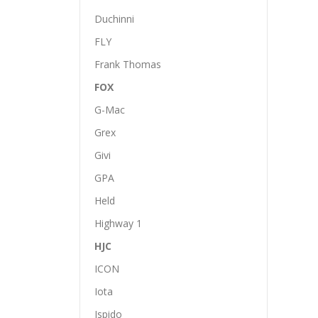
Duchinni
FLY
Frank Thomas
FOX
G-Mac
Grex
Givi
GPA
Held
Highway 1
HJC
ICON
Iota
Ispido