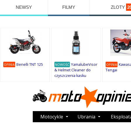
NEWSY
FILMY
ZLOTY
2
Benelli TNT 125
YamalubeVisor
Kawasa
OPINIA
NOWOŚĆ
OPINIA
& Helmet Cleaner do
Tengai
czyszczenia kasku
Motocykle
Ubrania
Eksploat