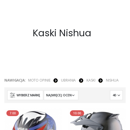
Kaski Nishua
NAWIGACJA:
MOTO OPINIE
UBRANIA
KASKI
NISHUA
WYBIERZ MARKĘ
7.00
10.00