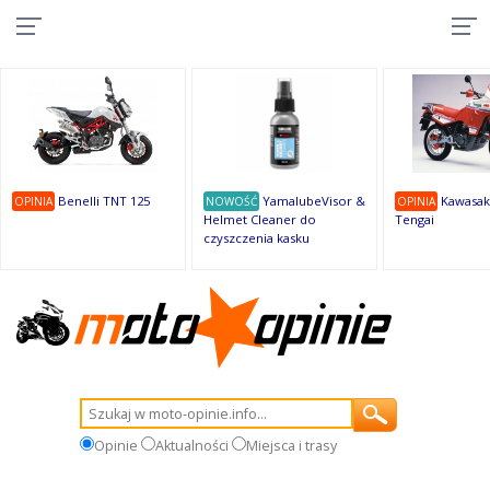
10
10
10
10
8
7
1
9
9
9
Benelli TNT 125
YamalubeVisor &
Kawasak
OPINIA
NOWOŚĆ
OPINIA
Helmet Cleaner do
Tengai
czyszczenia kasku
Opinie
Aktualności
Miejsca i trasy