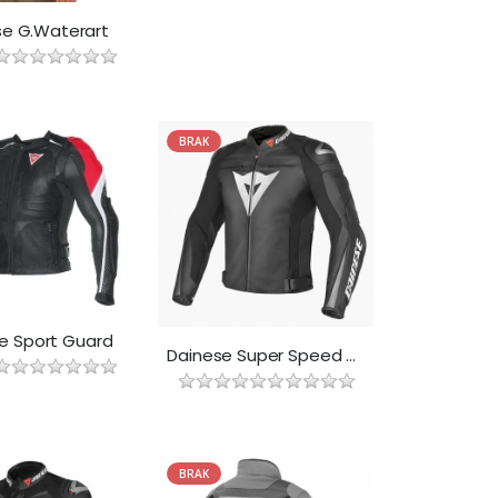
se G.Waterart
BRAK
e Sport Guard
Dainese Super Speed C2
BRAK