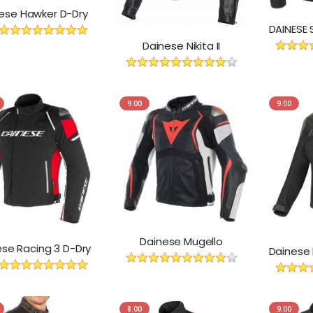
ese Hawker D-Dry
Dainese Nikita II
9.00
9.00
Dainese Mugello
se Racing 3 D-Dry
8.00
9.00