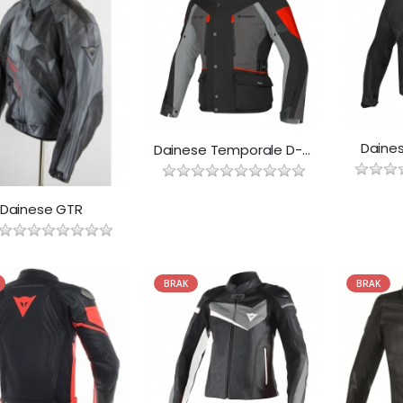
Daines
Dainese Temporale D-Dry
Dainese GTR
BRAK
BRAK