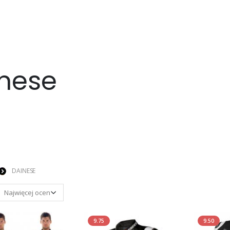
inese
DAINESE
9.75
9.50