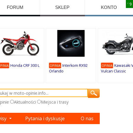
10
10
10
10
8
7
1
9
9
9
FORUM
SKLEP
KONTO
Honda CRF 300 L
Interkom RX92
Kawasaki 
PINIA
OPINIA
OPINIA
Orlando
Vulcan Classic
pinie
Aktualności
Miejsca i trasy
wisy
Pytania i dyskusje
O nas