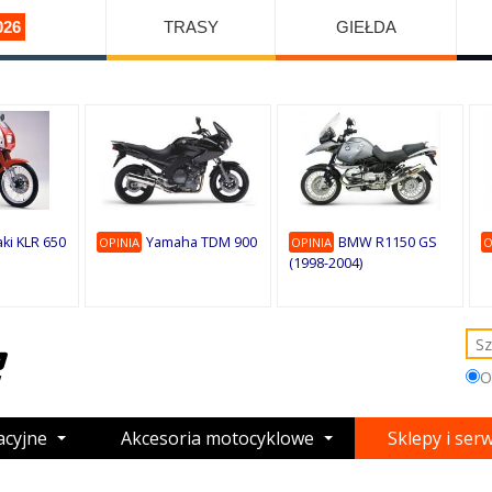
026
TRASY
GIEŁDA
ki KLR 650
Yamaha TDM 900
BMW R1150 GS
OPINIA
OPINIA
O
(1998-2004)
O
acyjne
Akcesoria motocyklowe
Sklepy i ser