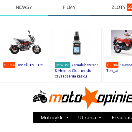
NEWSY
FILMY
ZLOTY
2
Benelli TNT 125
YamalubeVisor
Kawasa
OPINIA
NOWOŚĆ
OPINIA
& Helmet Cleaner do
Tengai
czyszczenia kasku
Motocykle
Ubrania
Eksploat