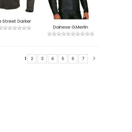
 Street Darker
Dainese G.Merlin
1
2
3
4
5
6
7