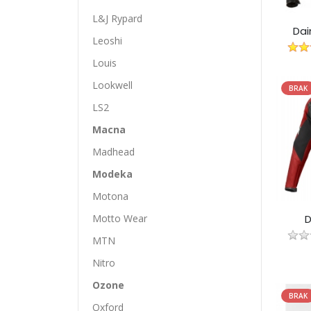
L&J Rypard
Dai
Leoshi
Louis
Lookwell
BRAK
LS2
Macna
Madhead
Modeka
Motona
Motto Wear
D
MTN
Nitro
Ozone
BRAK
Oxford