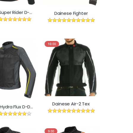
DAINESE Super Rider D-Dry
Dainese Fighter
10.00
Dainese Air-2 Tex
Dainese Hydra Flux D-Dry
9.00