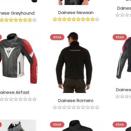
Daine
Dainese Newsan
nese Greyhound
BRAK
BRAK
Daines
ainese Airfast
Dainese Romero
BRAK
BRAK