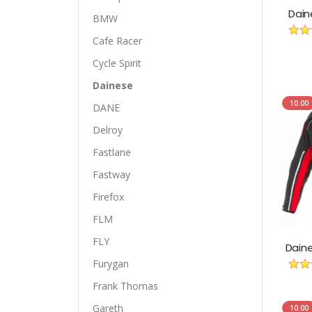
Dain
BMW
Cafe Racer
Cycle Spirit
Dainese
10.00
DANE
Delroy
Fastlane
Fastway
Firefox
FLM
FLY
Daine
Furygan
Frank Thomas
Gareth
10.00