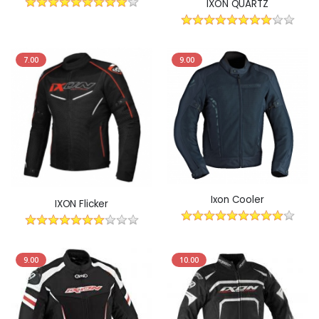
IXON QUARTZ
7.00
9.00
Ixon Cooler
IXON Flicker
9.00
10.00