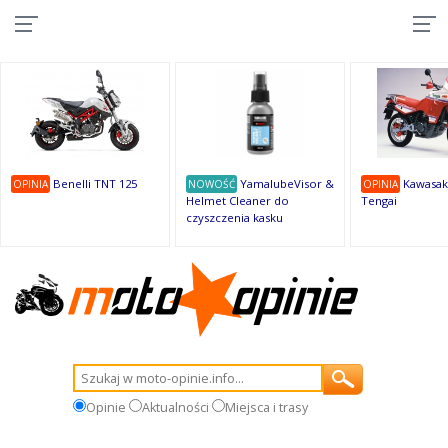
10
10
10
10
8
7
1
9
9
9
Benelli TNT 125
YamalubeVisor &
Kawasak
OPINIA
NOWOŚĆ
OPINIA
Helmet Cleaner do
Tengai
czyszczenia kasku
Opinie
Aktualności
Miejsca i trasy