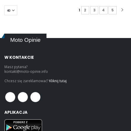
1
2
3
4
5
Moto Opinie
W KONTAKCIE
Masz pytania?
kontakt@moto-opinie.info
Chcesz się zareklamować?
Kliknij tutaj
APLIKACJA