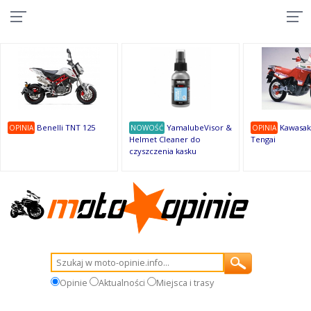
10
10
10
10
8
7
1
9
9
9
Benelli TNT 125
YamalubeVisor &
Kawasak
OPINIA
NOWOŚĆ
OPINIA
Helmet Cleaner do
Tengai
czyszczenia kasku
Opinie
Aktualności
Miejsca i trasy