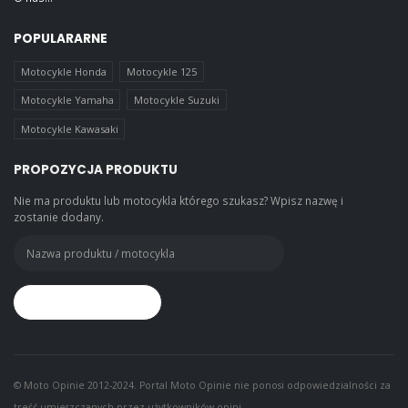
POPULARARNE
Motocykle Honda
Motocykle 125
Motocykle Yamaha
Motocykle Suzuki
Motocykle Kawasaki
PROPOZYCJA PRODUKTU
Nie ma produktu lub motocykla którego szukasz? Wpisz nazwę i
zostanie dodany.
© Moto Opinie 2012-2024. Portal Moto Opinie nie ponosi odpowiedzialności za
treść umieszczanych przez użytkowników opini.