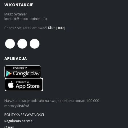
W KONTAKCIE
Masz pytania?
kontakt@moto-opinie.info
Chcesz się zareklamować?
Kliknij tutaj
APLIKACJA
Naszą aplikacje pobrało na swoje telefonu ponad 100 000
motocyklistów!
POLITYKA PRYWATNOŚCI
Regulamin serwisu
O nas...