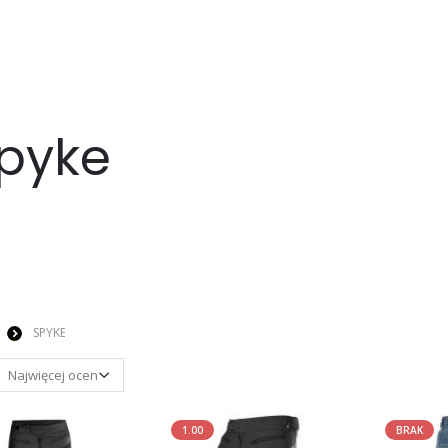
pyke
SPYKE
1.00
BRAK