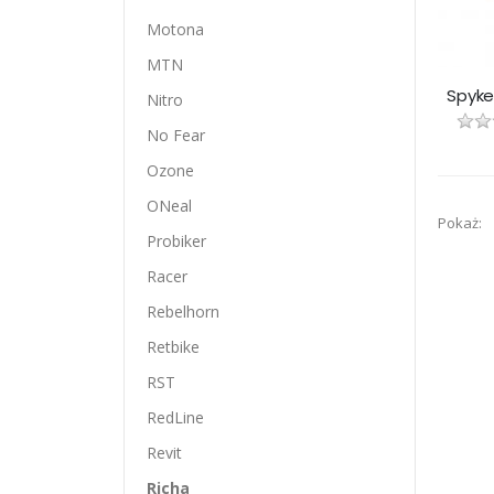
Motona
MTN
Nitro
No Fear
Ozone
ONeal
Pokaż:
Probiker
Racer
Rebelhorn
Retbike
RST
RedLine
Revit
Richa