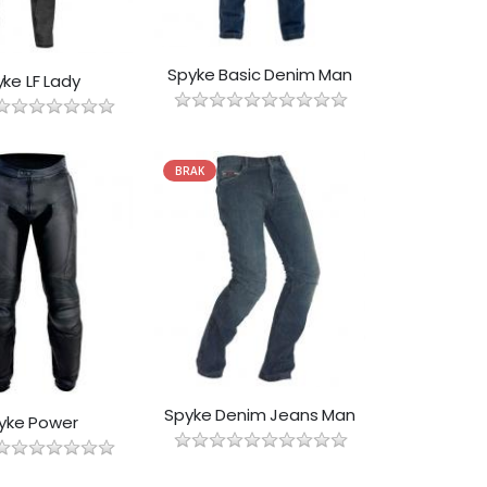
Spyke Basic Denim Man
ke LF Lady
BRAK
Spyke Denim Jeans Man
yke Power