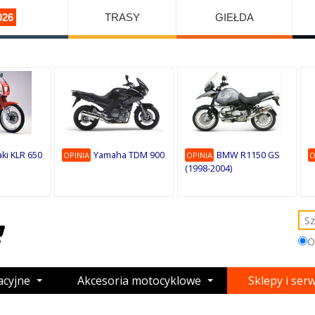
026
TRASY
GIEŁDA
ki KLR 650
Yamaha TDM 900
BMW R1150 GS
OPINIA
OPINIA
O
(1998-2004)
O
acyjne
Akcesoria motocyklowe
Sklepy i ser