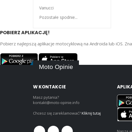
Vanucci
Pozostałe spodnie...
POBIERZ APLIKACJĘ!
Pobierz najlepszą aplikacje motocyklową na Androida lub iOS. Znaj
Moto Opinie
W KONTAKCIE
APLIK
Masz pytania?
kontakt@moto-opinie.info
Chcesz się zareklamować?
Kliknij tutaj
Naszą ap