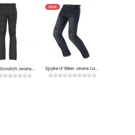
BRAK
Spyke LF Biker Jeans Lady
Spyke LF Scratch Jeans Man