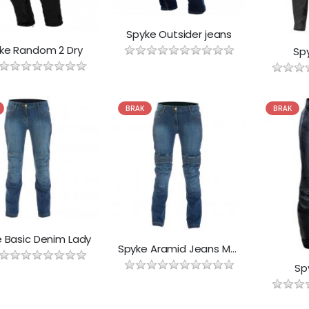
Spyke Outsider jeans
ke Random 2 Dry
Spy
BRAK
BRAK
 Basic Denim Lady
Spyke Aramid Jeans Man
Sp