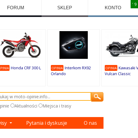
10
10
10
10
8
7
1
9
9
9
FORUM
SKLEP
KONTO
Honda CRF 300 L
Interkom RX92
Kawasaki 
PINIA
OPINIA
OPINIA
Orlando
Vulcan Classic
pinie
Aktualności
Miejsca i trasy
wisy
Pytania i dyskusje
O nas