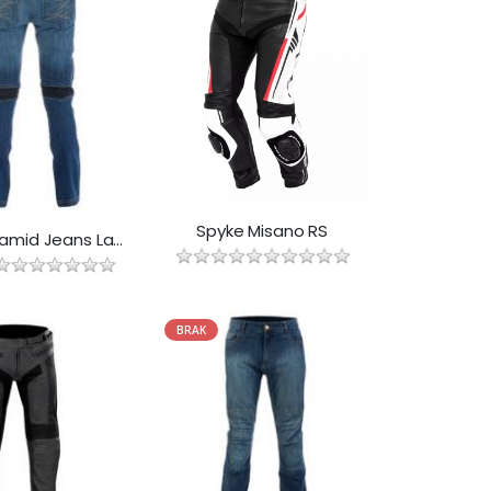
Spyke Misano RS
Spyke Aramid Jeans Lady
BRAK