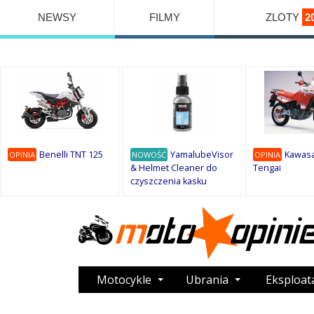
NEWSY
FILMY
ZLOTY
2
Benelli TNT 125
YamalubeVisor
Kawasa
OPINIA
NOWOŚĆ
OPINIA
& Helmet Cleaner do
Tengai
czyszczenia kasku
Motocykle
Ubrania
Eksploat