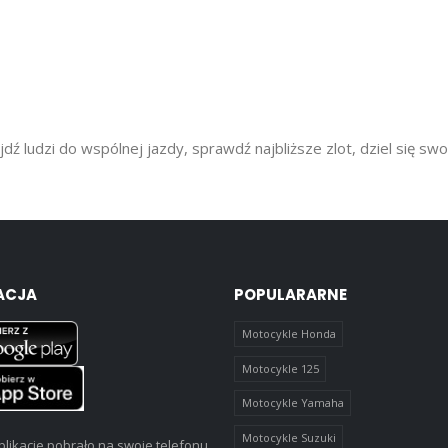
dź ludzi do wspólnej jazdy, sprawdź najbliższe zlot, dziel się sw
ACJA
POPULARARNE
Motocykle Honda
Motocykle 125
Motocykle Yamaha
Motocykle Suzuki
likacje pobrało na swoje telefonu