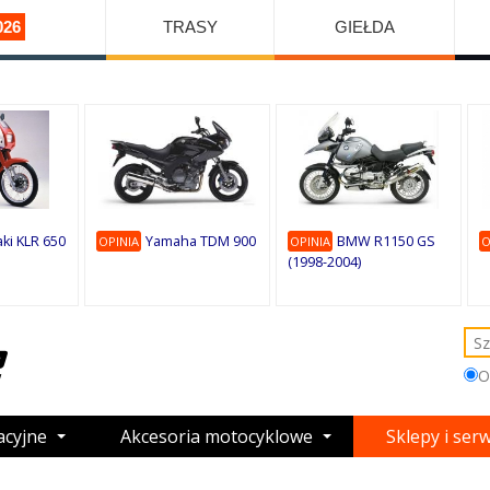
026
TRASY
GIEŁDA
ki KLR 650
Yamaha TDM 900
BMW R1150 GS
OPINIA
OPINIA
O
(1998-2004)
O
acyjne
Akcesoria motocyklowe
Sklepy i ser