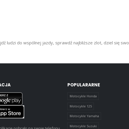
dź ludzi do wspólnej jazdy, sprawdź najbliższe zlot, dziel się sw
ACJA
POPULARARNE
Motocykle Honda
Motocykle 125
Motocykle Yamaha
Motocykle Suzuki
likacje pobrało na swoje telefonu