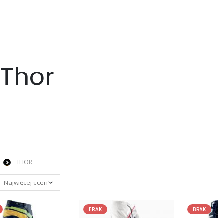
 Thor
THOR
BRAK
BRAK