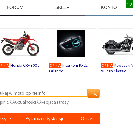
10
10
10
10
8
7
1
9
9
9
FORUM
SKLEP
KONTO
Honda CRF 300 L
Interkom RX92
Kawasaki 
PINIA
OPINIA
OPINIA
Orlando
Vulcan Classic
pinie
Aktualności
Miejsca i trasy
wisy
Pytania i dyskusje
O nas