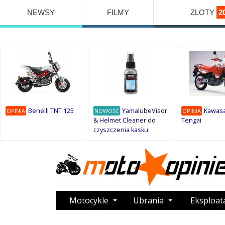
NEWSY
FILMY
ZLOTY
2
Benelli TNT 125
YamalubeVisor
Kawasa
OPINIA
NOWOŚĆ
OPINIA
& Helmet Cleaner do
Tengai
czyszczenia kasku
Motocykle
Ubrania
Eksploat