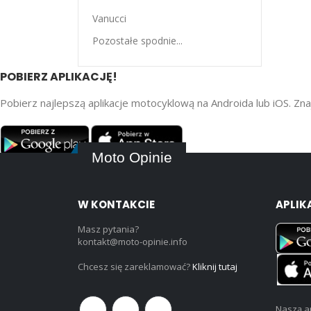
Vanucci
Pozostałe spodnie...
POBIERZ APLIKACJĘ!
Pobierz najlepszą aplikacje motocyklową na Androida lub iOS. Znaj
Moto Opinie
W KONTAKCIE
APLIK
Masz pytania?
kontakt@moto-opinie.info
Chcesz się zareklamować?
Kliknij tutaj
Naszą ap