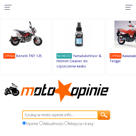
10
10
10
10
8
7
1
9
9
9
Benelli TNT 125
YamalubeVisor &
Kawasak
OPINIA
NOWOŚĆ
OPINIA
Helmet Cleaner do
Tengai
czyszczenia kasku
Opinie
Aktualności
Miejsca i trasy