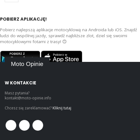
POBIERZ APLIKACJĘ!
Pobierz najlepszą aplikacje motocyklową na Androida lub iOS. Znajdź
ludzi do wspólnej jazdy, sprawdź najbliższe zlot, dziel się swoimi
motocyklowymi fotami z trasy! 🙃
Moto Opinie
W KONTAKCIE
Masz pytania?
kontakt@moto-opinie.info
Chcesz się zareklamować?
Kliknij tutaj