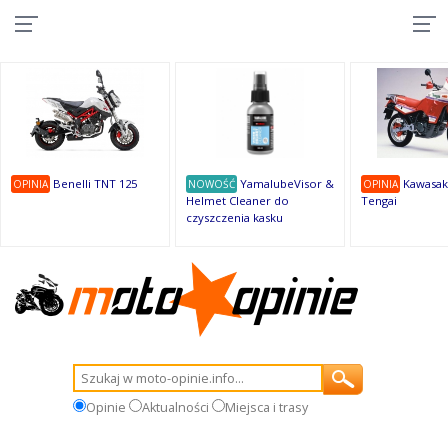
10
10
10
10
8
7
1
9
9
9
Benelli TNT 125
YamalubeVisor &
Kawasak
OPINIA
NOWOŚĆ
OPINIA
Helmet Cleaner do
Tengai
czyszczenia kasku
Opinie
Aktualności
Miejsca i trasy