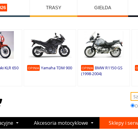
026
TRASY
GIEŁDA
ki KLR 650
Yamaha TDM 900
BMW R1150 GS
OPINIA
OPINIA
O
(1998-2004)
O
acyjne
Akcesoria motocyklowe
Sklepy i ser