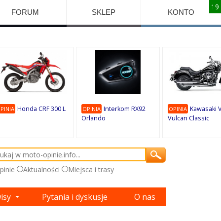
10
10
10
10
8
7
1
9
9
9
FORUM
SKLEP
KONTO
Honda CRF 300 L
Interkom RX92
Kawasaki 
PINIA
OPINIA
OPINIA
Orlando
Vulcan Classic
pinie
Aktualności
Miejsca i trasy
wisy
Pytania i dyskusje
O nas