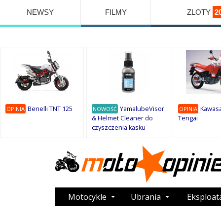
NEWSY
FILMY
ZLOTY
2
Benelli TNT 125
YamalubeVisor
Kawasa
OPINIA
NOWOŚĆ
OPINIA
& Helmet Cleaner do
Tengai
czyszczenia kasku
Motocykle
Ubrania
Eksploat