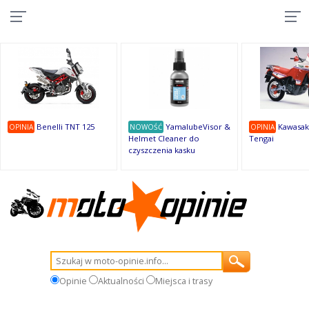
10
10
10
10
8
7
1
9
9
9
Benelli TNT 125
YamalubeVisor &
Kawasak
OPINIA
NOWOŚĆ
OPINIA
Helmet Cleaner do
Tengai
czyszczenia kasku
Opinie
Aktualności
Miejsca i trasy