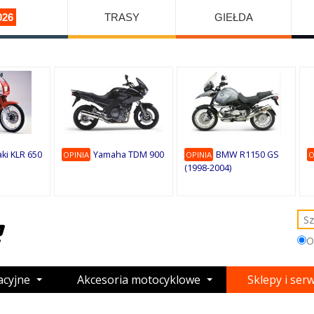
026
TRASY
GIEŁDA
ki KLR 650
Yamaha TDM 900
BMW R1150 GS
OPINIA
OPINIA
O
(1998-2004)
O
acyjne
Akcesoria motocyklowe
Sklepy i ser