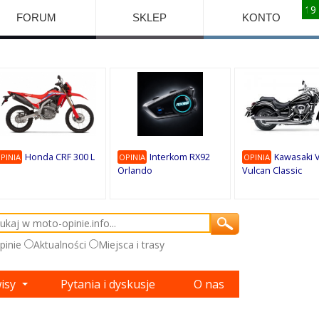
10
10
10
10
8
7
1
9
9
9
FORUM
SKLEP
KONTO
Honda CRF 300 L
Interkom RX92
Kawasaki 
PINIA
OPINIA
OPINIA
Orlando
Vulcan Classic
pinie
Aktualności
Miejsca i trasy
wisy
Pytania i dyskusje
O nas