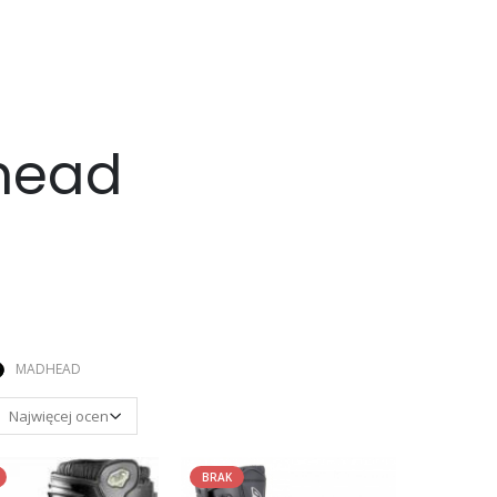
head
MADHEAD
BRAK