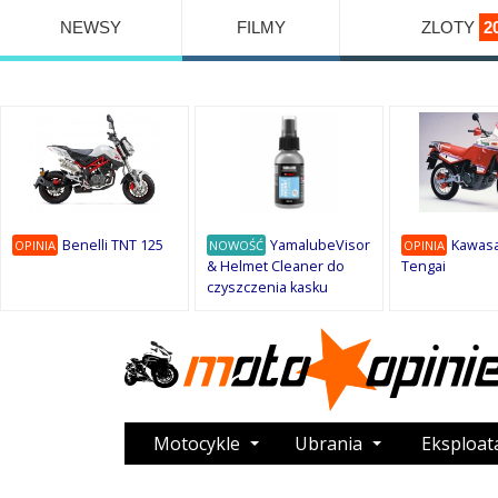
NEWSY
FILMY
ZLOTY
2
Benelli TNT 125
YamalubeVisor
Kawasa
OPINIA
NOWOŚĆ
OPINIA
& Helmet Cleaner do
Tengai
czyszczenia kasku
Motocykle
Ubrania
Eksploat