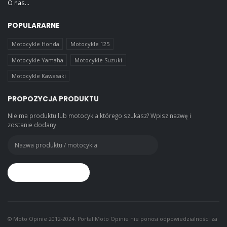
O nas...
POPULARARNE
Motocykle Honda
Motocykle 125
Motocykle Yamaha
Motocykle Suzuki
Motocykle Kawasaki
PROPOZYCJA PRODUKTU
Nie ma produktu lub motocykla którego szukasz? Wpisz nazwę i
zostanie dodany.
© Moto Opinie 2012-2024. Portal Moto Opinie nie ponosi odpowiedzialności za