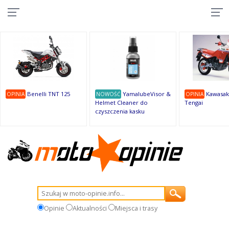
10
10
10
10
8
7
1
9
9
9
Benelli TNT 125
YamalubeVisor &
Kawasak
OPINIA
NOWOŚĆ
OPINIA
Helmet Cleaner do
Tengai
czyszczenia kasku
Opinie
Aktualności
Miejsca i trasy