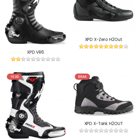
XPD X-Zero H2Out
XPD VR6
10.00
BRAK
XPD X-Tank H2OUT